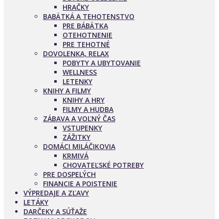
HRAČKY
BABÄTKÁ A TEHOTENSTVO
PRE BÁBÄTKA
OTEHOTNENIE
PRE TEHOTNÉ
DOVOLENKA, RELAX
POBYTY A UBYTOVANIE
WELLNESS
LETENKY
KNIHY A FILMY
KNIHY A HRY
FILMY A HUDBA
ZÁBAVA A VOĽNÝ ČAS
VSTUPENKY
ZÁŽITKY
DOMÁCI MILÁČIKOVIA
KRMIVÁ
CHOVATEĽSKÉ POTREBY
PRE DOSPELÝCH
FINANCIE A POISTENIE
VÝPREDAJE A ZĽAVY
LETÁKY
DARČEKY A SÚŤAŽE