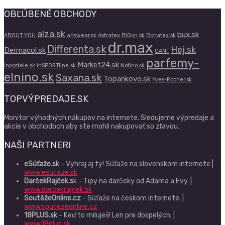
OBĽÚBENÉ OBCHODY
alza.sk
bux.sk
ABOUT YOU
answear.sk
Astratex
BIGon.sk
Bonatex.sk
dr.max
Differenta.sk
Hej.sk
Dermacol.sk
GANT
parfemy-
Market24.sk
inpostele.sk
inSPORTline.sk
Notino.sk
elnino.sk
Saxana.sk
Topankovo.sk
Yves-Rocher.sk
TOPVÝPREDAJE.SK
Monitor výhodných nákupov na internete. Sledujeme výpredaje a
akcie v obchodoch aby ste mohli nakupovať so zľavou.
NAŠI PARTNERI
eSúťaže.sk
- Vyhraj aj ty! Súťaže na slovenskom internete |
www.esutaze.sk
DarčekRajček.s
k - Tipy na darčeky od Adama a Evy. |
www.darcekrajcek.sk
SoutěžeOnline.cz
- Súťaže na českom internete. |
www.soutezeonline.cz
18PLUS.sk
- Keď to miluješ! Len pre dospelých. |
www.18plus.sk