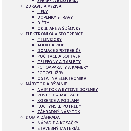
ŠPERKY A BIŽUTÉRIA
ZDRAVIE A VÝŽIVA
LIEKY
DOPLNKY STRAVY
DIÉTY
OKULIARE A ŠOŠOVKY
ELEKTRONIKA A SPOTREBIČE
TELEVIZORY
AUDIO A VIDEO
DOMÁCE SPOTREBIČE
POČÍTAČE A SOFTVÉR
TELEFÓNY A TABLETY
FOTOAPARÁTY A KAMERY
FOTOSLUŽBY
OSTATNÁ ELEKTRONIKA
NÁBYTOK A BÝVANIE
NÁBYTOK A BYTOVÉ DOPLNKY
POSTELE A MATRACE
KOBERCE A PODLAHY
KUCHYNSKÉ POTREBY
ZÁHRADNÝ NÁBYTOK
DOM A ZÁHRADA
NÁRADIE A KOSAČKY
STAVEBNÝ MATERIÁL