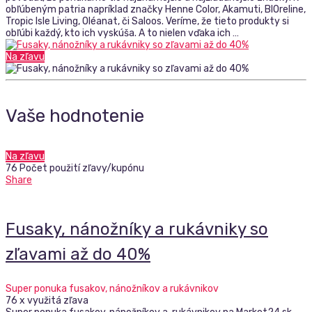
obľúbeným patria napríklad značky Henne Color, Akamuti, BIOreline,
Tropic Isle Living, Oléanat, či Saloos. Veríme, že tieto produkty si
obľúbi každý, kto ich vyskúša. A to nielen vďaka ich …
Na zľavu
Vaše hodnotenie
Na zľavu
76 Počet použití zľavy/kupónu
Share
Fusaky, nánožníky a rukávniky so
zľavami až do 40%
Super ponuka fusakov, nánožníkov a rukávnikov
76 x využitá zľava