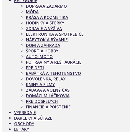
KATEGÓRIE
DOPRAVA ZADARMO
MÓDA
KRÁSA A KOZMETIKA
HODINKY A ŠPERKY
ZDRAVIE A VÝŽIVA
ELEKTRONIKA A SPOTREBIČE
NÁBYTOK A BÝVANIE
DOM A ZÁHRADA
ŠPORT A HOBBY
AUTO-MOTO
POTRAVINY A REŠTAURÁCIE
PRE DETI
BABÄTKÁ A TEHOTENSTVO
DOVOLENKA, RELAX
KNIHY A FILMY
ZÁBAVA A VOĽNÝ ČAS
DOMÁCI MILÁČIKOVIA
PRE DOSPELÝCH
FINANCIE A POISTENIE
VÝPREDAJE
DARČEKY A SÚŤAŽE
OBCHODY
LETÁKY