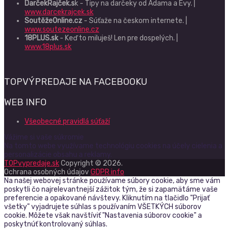
DarčekRajček.s
k - Tipy na darčeky od Adama a Evy. |
www.darcekrajcek.sk
SoutěžeOnline.cz
- Súťaže na českom internete. |
www.soutezeonline.cz
18PLUS.sk
- Keď to miluješ! Len pre dospelých. |
www.18plus.sk
TOPVÝPREDAJE NA FACEBOOKU
WEB INFO
Všeobecné pravidlá súťaží
Vážime si vaše súkromie
Na tomto webe využívame technológiu cookies na účely cielenia a
personalizácie obsahu a reklamy.
TOPvypredaje.sk
Copyright © 2026.
Ochrana osobných údajov
GDPR info
Na našej webovej stránke používame súbory cookie, aby sme vám
poskytli čo najrelevantnejší zážitok tým, že si zapamätáme vaše
preferencie a opakované návštevy. Kliknutím na tlačidlo "Prijať
všetky" vyjadrujete súhlas s používaním VŠETKÝCH súborov
cookie. Môžete však navštíviť "Nastavenia súborov cookie" a
poskytnúť kontrolovaný súhlas.