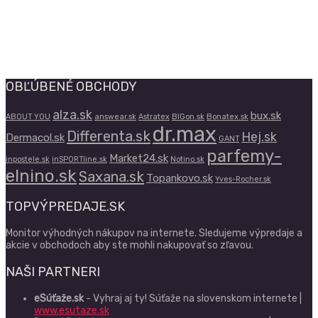
OBĽÚBENÉ OBCHODY
alza.sk
bux.sk
ABOUT YOU
answear.sk
Astratex
BIGon.sk
Bonatex.sk
dr.max
Differenta.sk
Hej.sk
Dermacol.sk
GANT
parfemy-
Market24.sk
inpostele.sk
inSPORTline.sk
Notino.sk
elnino.sk
Saxana.sk
Topankovo.sk
Yves-Rocher.sk
TOPVÝPREDAJE.SK
Monitor výhodných nákupov na internete. Sledujeme výpredaje a
akcie v obchodoch aby ste mohli nakupovať so zľavou.
NAŠI PARTNERI
eSúťaže.sk
- Vyhraj aj ty! Súťaže na slovenskom internete |
www.esutaze.sk