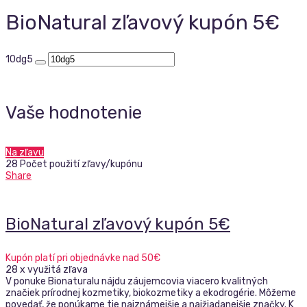
BioNatural zľavový kupón 5€
10dg5
Vaše hodnotenie
Na zľavu
28 Počet použití zľavy/kupónu
Share
BioNatural zľavový kupón 5€
Kupón platí pri objednávke nad 50€
28 x využitá zľava
V ponuke Bionaturalu nájdu záujemcovia viacero kvalitných
značiek prírodnej kozmetiky, biokozmetiky a ekodrogérie. Môžeme
povedať, že ponúkame tie najznámejšie a najžiadanejšie značky. K