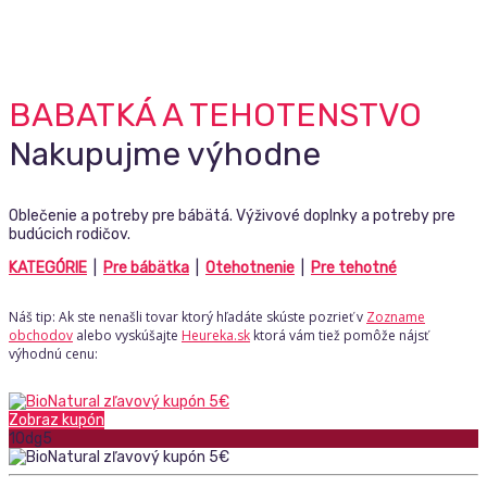
BABATKÁ A TEHOTENSTVO
Nakupujme výhodne
Oblečenie a potreby pre bábätá. Výživové doplnky a potreby pre
budúcich rodičov.
KATEGÓRIE
|
Pre bábätka
|
Otehotnenie
|
Pre tehotné
Náš tip: Ak ste nenašli tovar ktorý hľadáte skúste pozrieť v
Zozname
obchodov
alebo vyskúšajte
Heureka.sk
ktorá vám tiež pomôže nájsť
výhodnú cenu:
Zobraz kupón
10dg5