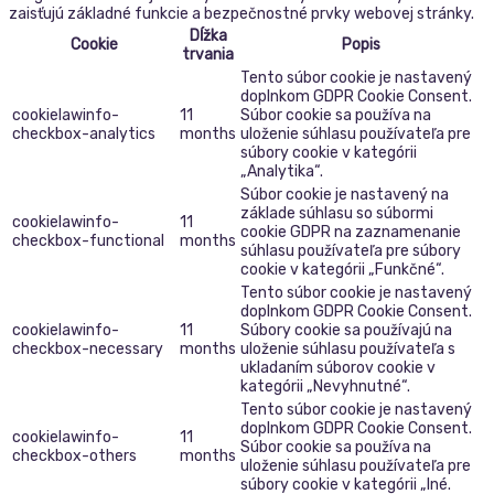
zaisťujú základné funkcie a bezpečnostné prvky webovej stránky.
Dĺžka
Cookie
Popis
trvania
Tento súbor cookie je nastavený
doplnkom GDPR Cookie Consent.
cookielawinfo-
11
Súbor cookie sa používa na
checkbox-analytics
months
uloženie súhlasu používateľa pre
súbory cookie v kategórii
„Analytika“.
Súbor cookie je nastavený na
základe súhlasu so súbormi
cookielawinfo-
11
cookie GDPR na zaznamenanie
checkbox-functional
months
súhlasu používateľa pre súbory
cookie v kategórii „Funkčné“.
Tento súbor cookie je nastavený
doplnkom GDPR Cookie Consent.
cookielawinfo-
11
Súbory cookie sa používajú na
checkbox-necessary
months
uloženie súhlasu používateľa s
ukladaním súborov cookie v
kategórii „Nevyhnutné“.
Tento súbor cookie je nastavený
doplnkom GDPR Cookie Consent.
cookielawinfo-
11
Súbor cookie sa používa na
checkbox-others
months
uloženie súhlasu používateľa pre
súbory cookie v kategórii „Iné.