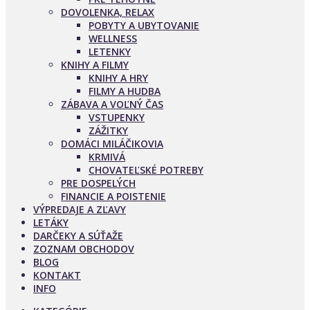
DOVOLENKA, RELAX
POBYTY A UBYTOVANIE
WELLNESS
LETENKY
KNIHY A FILMY
KNIHY A HRY
FILMY A HUDBA
ZÁBAVA A VOĽNÝ ČAS
VSTUPENKY
ZÁŽITKY
DOMÁCI MILÁČIKOVIA
KRMIVÁ
CHOVATEĽSKÉ POTREBY
PRE DOSPELÝCH
FINANCIE A POISTENIE
VÝPREDAJE A ZĽAVY
LETÁKY
DARČEKY A SÚŤAŽE
ZOZNAM OBCHODOV
BLOG
KONTAKT
INFO