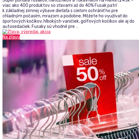
Super ponuka fusakov, nánožníkov a rukávnikov na Market24.sk –
viac ako 400 produktov so zľavami až do 40% Fusak patrí
k základnej zimnej výbave dieťaťa s cieľom ochrániť ho pre
chladným počasím, mrazom a podobne. Môžete ho využívať do
športových kočíkov, hlbokých vaničiek, golfových kočíkov ale aj do
autosedačiek. Fusaky sú vhodné pre …
Na zľavu