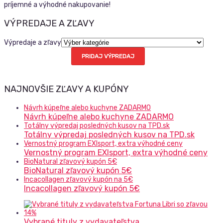
príjemné a výhodné nakupovanie!
VÝPREDAJE A ZĽAVY
Výpredaje a zľavy
PRIDAJ VÝPREDAJ
NAJNOVŠIE ZĽAVY A KUPÓNY
Návrh kúpeľne alebo kuchyne ZADARMO
Návrh kúpeľne alebo kuchyne ZADARMO
Totálny výpredaj posledných kusov na TPD.sk
Totálny výpredaj posledných kusov na TPD.sk
Vernostný program EXIsport, extra výhodné ceny
Vernostný program EXIsport, extra výhodné ceny
BioNatural zľavový kupón 5€
BioNatural zľavový kupón 5€
Incacollagen zľavový kupón na 5€
Incacollagen zľavový kupón 5€
Vybrané tituly z vydavateľstva …