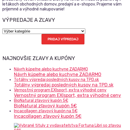
letákoch obchodných domov, predajní a e-shopov. Prajeme vám
príjemné a výhodné nakupovanie!
VÝPREDAJE A ZĽAVY
Výpredaje
a
PRIDAJ VÝPREDAJ
zľavy
NAJNOVŠIE ZĽAVY A KUPÓNY
Návrh kúpeľne alebo kuchyne ZADARMO
Návrh kúpeľne alebo kuchyne ZADARMO
Totálny výpredaj posledných kusov na TPD.sk
Totálny výpredaj posledných kusov na TPD.sk
Vernostný program EXIsport, extra výhodné ceny
Vernostný program EXIsport, extra výhodné ceny
BioNatural zľavový kupón 5€
BioNatural zľavový kupón 5€
Incacollagen zľavový kupón na 5€
Incacollagen zľavový kupón 5€