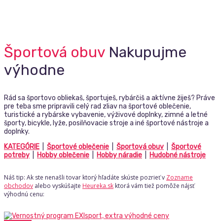
Športová obuv
Nakupujme
výhodne
Rád sa športovo obliekaš, športuješ, rybárčiš a aktívne žiješ? Práve
pre teba sme pripravili celý rad zliav na športové oblečenie,
turistické a rybárske vybavenie, výživové doplnky, zimné a letné
športy, bicykle, lyže, posilňovacie stroje a iné športové nástroje a
doplnky.
KATEGÓRIE
|
Športové oblečenie
|
Športová obuv
|
Športové
potreby
|
Hobby oblečenie
|
Hobby náradie
|
Hudobné nástroje
Náš tip: Ak ste nenašli tovar ktorý hľadáte skúste pozrieť v
Zozname
obchodov
alebo vyskúšajte
Heureka.sk
ktorá vám tiež pomôže nájsť
výhodnú cenu: