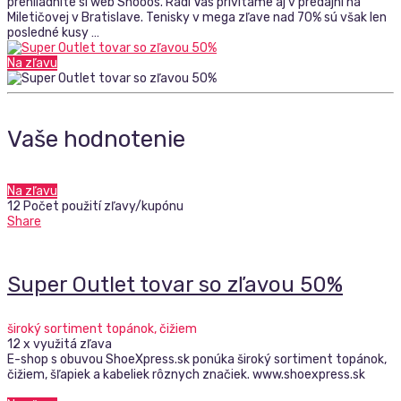
prehliadnite si web Shooos. Radi Vás privítame aj v predajni na
Miletičovej v Bratislave. Tenisky v mega zľave nad 70% sú však len
posledné kusy …
Na zľavu
Vaše hodnotenie
Na zľavu
12 Počet použití zľavy/kupónu
Share
Super Outlet tovar so zľavou 50%
široký sortiment topánok, čižiem
12 x využitá zľava
E-shop s obuvou ShoeXpress.sk ponúka široký sortiment topánok,
čižiem, šľapiek a kabeliek rôznych značiek. www.shoexpress.sk