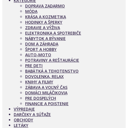
KATEGÓRIE
DOPRAVA ZADARMO
MÓDA
KRÁSA A KOZMETIKA
HODINKY A ŠPERKY
ZDRAVIE A VÝŽIVA
ELEKTRONIKA A SPOTREBIČE
NÁBYTOK A BÝVANIE
DOM A ZÁHRADA
ŠPORT A HOBBY
AUTO-MOTO
POTRAVINY A REŠTAURÁCIE
PRE DETI
BABÄTKÁ A TEHOTENSTVO
DOVOLENKA, RELAX
KNIHY A FILMY
ZÁBAVA A VOĽNÝ ČAS
DOMÁCI MILÁČIKOVIA
PRE DOSPELÝCH
FINANCIE A POISTENIE
VÝPREDAJE
DARČEKY A SÚŤAŽE
OBCHODY
LETÁKY