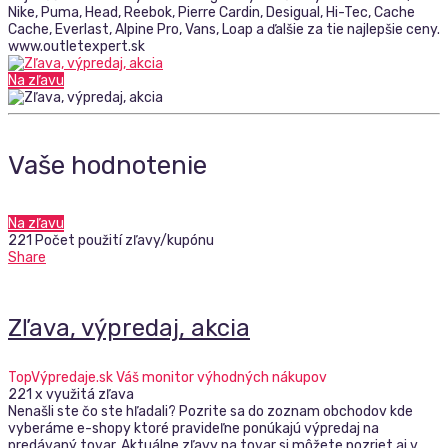
Nike, Puma, Head, Reebok, Pierre Cardin, Desigual, Hi-Tec, Cache
Cache, Everlast, Alpine Pro, Vans, Loap a ďalšie za tie najlepšie ceny.
www.outletexpert.sk
Na zľavu
Vaše hodnotenie
Na zľavu
221 Počet použití zľavy/kupónu
Share
Zľava, výpredaj, akcia
TopVýpredaje.sk Váš monitor výhodných nákupov
221 x využitá zľava
Nenašli ste čo ste hľadali? Pozrite sa do zoznam obchodov kde
vyberáme e-shopy ktoré pravideľne ponúkajú výpredaj na
predávaný tovar. Aktuálne zľavy na tovar si môžete pozriet aj v