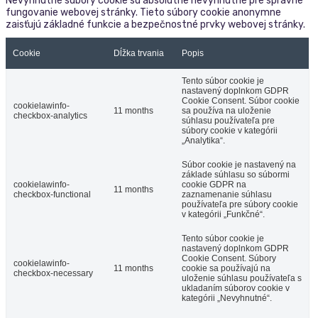
Nevyhnutné súbory cookie sú absolútne nevyhnutné pre správne
fungovanie webovej stránky. Tieto súbory cookie anonymne
zaisťujú základné funkcie a bezpečnostné prvky webovej stránky.
Cookie
Dĺžka trvania
Popis
Tento súbor cookie je
nastavený doplnkom GDPR
Cookie Consent. Súbor cookie
cookielawinfo-
11 months
sa používa na uloženie
checkbox-analytics
súhlasu používateľa pre
súbory cookie v kategórii
„Analytika“.
Súbor cookie je nastavený na
základe súhlasu so súbormi
cookielawinfo-
cookie GDPR na
11 months
checkbox-functional
zaznamenanie súhlasu
používateľa pre súbory cookie
v kategórii „Funkčné“.
Tento súbor cookie je
nastavený doplnkom GDPR
Cookie Consent. Súbory
cookielawinfo-
11 months
cookie sa používajú na
checkbox-necessary
uloženie súhlasu používateľa s
ukladaním súborov cookie v
kategórii „Nevyhnutné“.