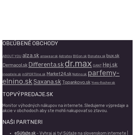
OBĽÚBENÉ OBCHODY
alza.sk
bux.sk
ABOUT YOU
answear.sk
Astratex
BIGon.sk
Bonatex.sk
dr.max
Differenta.sk
Hej.sk
Dermacol.sk
GANT
parfemy-
Market24.sk
inpostele.sk
inSPORTline.sk
Notino.sk
elnino.sk
Saxana.sk
Topankovo.sk
Yves-Rocher.sk
TOPVÝPREDAJE.SK
Monitor výhodných nákupov na internete. Sledujeme výpredaje a
akcie v obchodoch aby ste mohli nakupovať so zľavou.
NAŠI PARTNERI
eSúťaže.sk
- Vyhraj aj ty! Súťaže na slovenskom internete |