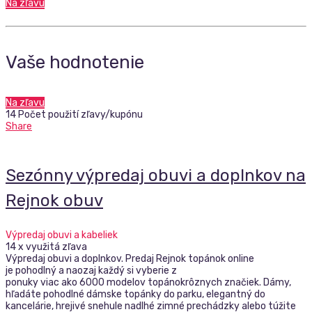
Na zľavu
Vaše hodnotenie
Na zľavu
14 Počet použití zľavy/kupónu
Share
Sezónny výpredaj obuvi a doplnkov na
Rejnok obuv
Výpredaj obuvi a kabeliek
14 x využitá zľava
Výpredaj obuvi a doplnkov. Predaj Rejnok topánok online
je pohodlný a naozaj každý si vyberie z
ponuky viac ako 6000 modelov topánokrôznych značiek. Dámy,
hľadáte pohodlné dámske topánky do parku, elegantný do
kancelárie, hrejivé snehule nadlhé zimné prechádzky alebo túžite