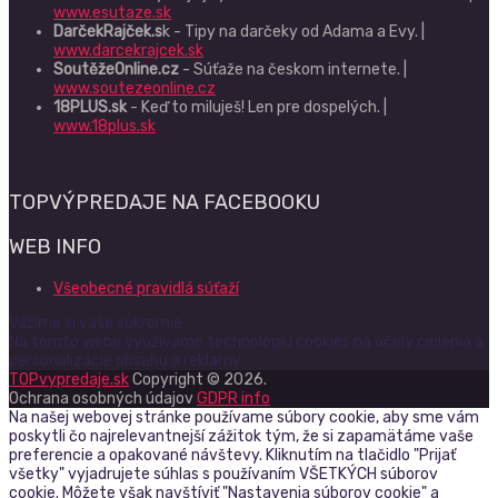
www.esutaze.sk
DarčekRajček.s
k - Tipy na darčeky od Adama a Evy. |
www.darcekrajcek.sk
SoutěžeOnline.cz
- Súťaže na českom internete. |
www.soutezeonline.cz
18PLUS.sk
- Keď to miluješ! Len pre dospelých. |
www.18plus.sk
TOPVÝPREDAJE NA FACEBOOKU
WEB INFO
Všeobecné pravidlá súťaží
Vážime si vaše súkromie
Na tomto webe využívame technológiu cookies na účely cielenia a
personalizácie obsahu a reklamy.
TOPvypredaje.sk
Copyright © 2026.
Ochrana osobných údajov
GDPR info
Na našej webovej stránke používame súbory cookie, aby sme vám
poskytli čo najrelevantnejší zážitok tým, že si zapamätáme vaše
preferencie a opakované návštevy. Kliknutím na tlačidlo "Prijať
všetky" vyjadrujete súhlas s používaním VŠETKÝCH súborov
cookie. Môžete však navštíviť "Nastavenia súborov cookie" a