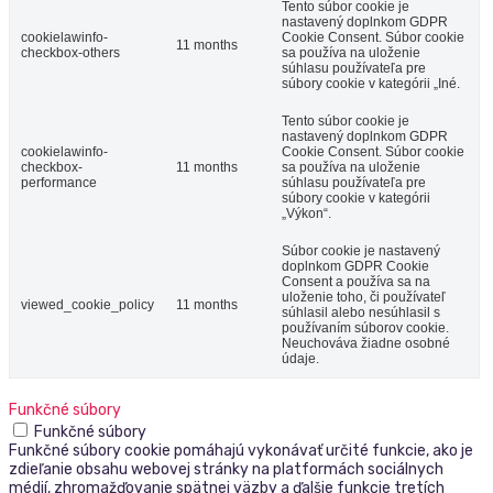
Tento súbor cookie je
nastavený doplnkom GDPR
cookielawinfo-
Cookie Consent. Súbor cookie
11 months
checkbox-others
sa používa na uloženie
súhlasu používateľa pre
súbory cookie v kategórii „Iné.
Tento súbor cookie je
nastavený doplnkom GDPR
cookielawinfo-
Cookie Consent. Súbor cookie
checkbox-
11 months
sa používa na uloženie
performance
súhlasu používateľa pre
súbory cookie v kategórii
„Výkon“.
Súbor cookie je nastavený
doplnkom GDPR Cookie
Consent a používa sa na
uloženie toho, či používateľ
viewed_cookie_policy
11 months
súhlasil alebo nesúhlasil s
používaním súborov cookie.
Neuchováva žiadne osobné
údaje.
Funkčné súbory
Funkčné súbory
Funkčné súbory cookie pomáhajú vykonávať určité funkcie, ako je
zdieľanie obsahu webovej stránky na platformách sociálnych
médií, zhromažďovanie spätnej väzby a ďalšie funkcie tretích