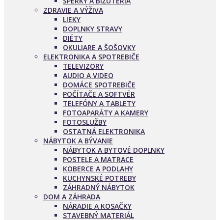
ŠPERKY A BIŽUTÉRIA
ZDRAVIE A VÝŽIVA
LIEKY
DOPLNKY STRAVY
DIÉTY
OKULIARE A ŠOŠOVKY
ELEKTRONIKA A SPOTREBIČE
TELEVIZORY
AUDIO A VIDEO
DOMÁCE SPOTREBIČE
POČÍTAČE A SOFTVÉR
TELEFÓNY A TABLETY
FOTOAPARÁTY A KAMERY
FOTOSLUŽBY
OSTATNÁ ELEKTRONIKA
NÁBYTOK A BÝVANIE
NÁBYTOK A BYTOVÉ DOPLNKY
POSTELE A MATRACE
KOBERCE A PODLAHY
KUCHYNSKÉ POTREBY
ZÁHRADNÝ NÁBYTOK
DOM A ZÁHRADA
NÁRADIE A KOSAČKY
STAVEBNÝ MATERIÁL