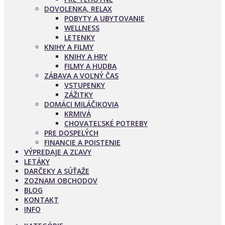
DOVOLENKA, RELAX
POBYTY A UBYTOVANIE
WELLNESS
LETENKY
KNIHY A FILMY
KNIHY A HRY
FILMY A HUDBA
ZÁBAVA A VOĽNÝ ČAS
VSTUPENKY
ZÁŽITKY
DOMÁCI MILÁČIKOVIA
KRMIVÁ
CHOVATEĽSKÉ POTREBY
PRE DOSPELÝCH
FINANCIE A POISTENIE
VÝPREDAJE A ZĽAVY
LETÁKY
DARČEKY A SÚŤAŽE
ZOZNAM OBCHODOV
BLOG
KONTAKT
INFO