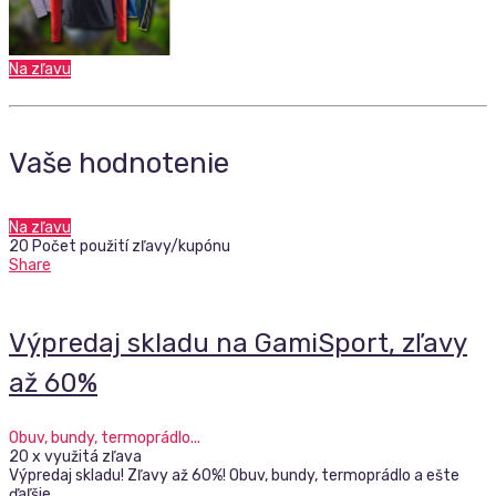
Na zľavu
Vaše hodnotenie
Na zľavu
20 Počet použití zľavy/kupónu
Share
Výpredaj skladu na GamiSport, zľavy
až 60%
Obuv, bundy, termoprádlo...
20 x využitá zľava
Výpredaj skladu! Zľavy až 60%! Obuv, bundy, termoprádlo a ešte
ďaľšie…