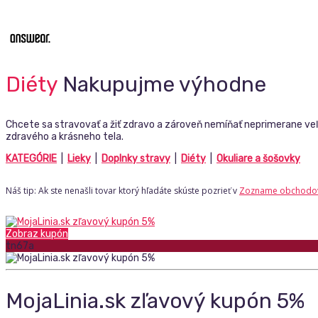
Diéty
Nakupujme výhodne
Chcete sa stravovať a žiť zdravo a zároveň nemíňať neprimerane veľ
zdravého a krásneho tela.
KATEGÓRIE
|
Lieky
|
Doplnky stravy
|
Diéty
|
Okuliare a šošovky
Náš tip: Ak ste nenašli tovar ktorý hľadáte skúste pozrieť v
Zozname obchodo
Zobraz kupón
tn67a
MojaLinia.sk zľavový kupón 5%