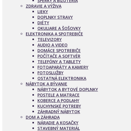
ŠPERKY A BIŽUTÉRIA
ZDRAVIE A VÝŽIVA
LIEKY
DOPLNKY STRAVY
DIÉTY
OKULIARE A ŠOŠOVKY
ELEKTRONIKA A SPOTREBIČE
TELEVIZORY
AUDIO A VIDEO
DOMÁCE SPOTREBIČE
POČÍTAČE A SOFTVÉR
TELEFÓNY A TABLETY
FOTOAPARÁTY A KAMERY
FOTOSLUŽBY
OSTATNÁ ELEKTRONIKA
NÁBYTOK A BÝVANIE
NÁBYTOK A BYTOVÉ DOPLNKY
POSTELE A MATRACE
KOBERCE A PODLAHY
KUCHYNSKÉ POTREBY
ZÁHRADNÝ NÁBYTOK
DOM A ZÁHRADA
NÁRADIE A KOSAČKY
STAVEBNÝ MATERIÁL