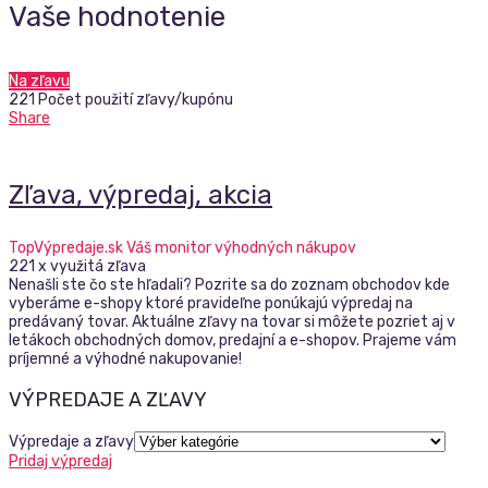
Vaše hodnotenie
Na zľavu
221 Počet použití zľavy/kupónu
Share
Zľava, výpredaj, akcia
TopVýpredaje.sk Váš monitor výhodných nákupov
221 x využitá zľava
Nenašli ste čo ste hľadali? Pozrite sa do zoznam obchodov kde
vyberáme e-shopy ktoré pravideľne ponúkajú výpredaj na
predávaný tovar. Aktuálne zľavy na tovar si môžete pozriet aj v
letákoch obchodných domov, predajní a e-shopov. Prajeme vám
príjemné a výhodné nakupovanie!
VÝPREDAJE A ZĽAVY
Výpredaje a zľavy
Pridaj výpredaj