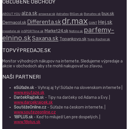
OBĽÚBENÉ OBCHODY
alza.sk
bux.sk
ABOUT YOU
answear.sk
Astratex
BIGon.sk
Bonatex.sk
dr.max
Differenta.sk
Hej.sk
Dermacol.sk
GANT
parfemy-
Market24.sk
inpostele.sk
inSPORTline.sk
Notino.sk
elnino.sk
Saxana.sk
Topankovo.sk
Yves-Rocher.sk
TOPVÝPREDAJE.SK
Monitor výhodných nákupov na internete. Sledujeme výpredaje a
akcie v obchodoch aby ste mohli nakupovať so zľavou.
NAŠI PARTNERI
eSúťaže.sk
- Vyhraj aj ty! Súťaže na slovenskom internete |
www.esutaze.sk
DarčekRajček.s
k - Tipy na darčeky od Adama a Evy. |
www.darcekrajcek.sk
SoutěžeOnline.cz
- Súťaže na českom internete. |
www.soutezeonline.cz
18PLUS.sk
- Keď to miluješ! Len pre dospelých. |
www.18plus.sk