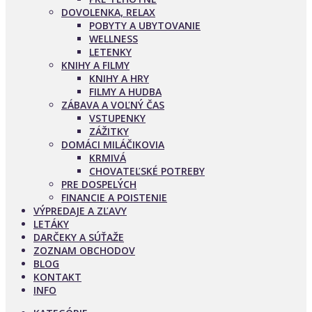
DOVOLENKA, RELAX
POBYTY A UBYTOVANIE
WELLNESS
LETENKY
KNIHY A FILMY
KNIHY A HRY
FILMY A HUDBA
ZÁBAVA A VOĽNÝ ČAS
VSTUPENKY
ZÁŽITKY
DOMÁCI MILÁČIKOVIA
KRMIVÁ
CHOVATEĽSKÉ POTREBY
PRE DOSPELÝCH
FINANCIE A POISTENIE
VÝPREDAJE A ZĽAVY
LETÁKY
DARČEKY A SÚŤAŽE
ZOZNAM OBCHODOV
BLOG
KONTAKT
INFO