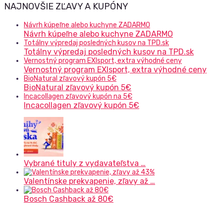
NAJNOVŠIE ZĽAVY A KUPÓNY
Návrh kúpeľne alebo kuchyne ZADARMO
Návrh kúpeľne alebo kuchyne ZADARMO
Totálny výpredaj posledných kusov na TPD.sk
Totálny výpredaj posledných kusov na TPD.sk
Vernostný program EXIsport, extra výhodné ceny
Vernostný program EXIsport, extra výhodné ceny
BioNatural zľavový kupón 5€
BioNatural zľavový kupón 5€
Incacollagen zľavový kupón na 5€
Incacollagen zľavový kupón 5€
Vybrané tituly z vydavateľstva …
Valentínske prekvapenie, zľavy až …
Bosch Cashback až 80€