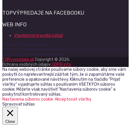
TOPVÝPREDAJE NA FACEBOOKU
WEB INFO
Všeobecné pravidlá súťaží
Vážime si vaše súkromie
Na tomto webe využívame technológiu cookies na účely cielenia a
personalizácie obsahu a reklamy.
TOPvypredaje.sk
Copyright © 2026.
Ochrana osobných údajov
GDPR info
Na našej webovej stránke používame súbory cookie, aby sme vám
poskytli čo najrelevantnejší zážitok tým, že si zapamätáme vaše
preferencie a opakované návštevy. Kliknutím na tlačidlo "Prijať
všetky" vyjadrujete súhlas s používaním VŠETKÝCH súborov
cookie. Môžete však navštíviť "Nastavenia súborov cookie" a
poskytnúť kontrolovaný súhlas.
Nastavenia súborov cookie
Akceptovat všetky
Spravovať súhlas
Close