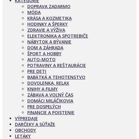
KATEGÓRIE
DOPRAVA ZADARMO
MÓDA
KRÁSA A KOZMETIKA
HODINKY A ŠPERKY
ZDRAVIE A VÝŽIVA
ELEKTRONIKA A SPOTREBIČE
NÁBYTOK A BÝVANIE
DOM A ZÁHRADA
ŠPORT A HOBBY
AUTO-MOTO
POTRAVINY A REŠTAURÁCIE
PRE DETI
BABÄTKÁ A TEHOTENSTVO
DOVOLENKA, RELAX
KNIHY A FILMY
ZÁBAVA A VOĽNÝ ČAS
DOMÁCI MILÁČIKOVIA
PRE DOSPELÝCH
FINANCIE A POISTENIE
VÝPREDAJE
DARČEKY A SÚŤAŽE
OBCHODY
LETÁKY