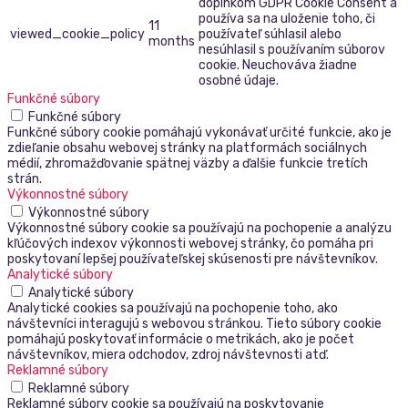
doplnkom GDPR Cookie Consent a
používa sa na uloženie toho, či
11
viewed_cookie_policy
používateľ súhlasil alebo
months
nesúhlasil s používaním súborov
cookie. Neuchováva žiadne
osobné údaje.
Funkčné súbory
Funkčné súbory
Funkčné súbory cookie pomáhajú vykonávať určité funkcie, ako je
zdieľanie obsahu webovej stránky na platformách sociálnych
médií, zhromažďovanie spätnej väzby a ďalšie funkcie tretích
strán.
Výkonnostné súbory
Výkonnostné súbory
Výkonnostné súbory cookie sa používajú na pochopenie a analýzu
kľúčových indexov výkonnosti webovej stránky, čo pomáha pri
poskytovaní lepšej používateľskej skúsenosti pre návštevníkov.
Analytické súbory
Analytické súbory
Analytické cookies sa používajú na pochopenie toho, ako
návštevníci interagujú s webovou stránkou. Tieto súbory cookie
pomáhajú poskytovať informácie o metrikách, ako je počet
návštevníkov, miera odchodov, zdroj návštevnosti atď.
Reklamné súbory
Reklamné súbory
Reklamné súbory cookie sa používajú na poskytovanie