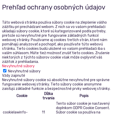
Prehľad ochrany osobných údajov
Táto webová stránka používa súbory cookie na zlepšenie vášho
zážitku pri prechádzaní webom. Z nich sa vo vašom prehliadači
ukladajú súbory cookie, ktoré sú kategorizované podľa potreby,
pretože sú nevyhnutné pre fungovanie základných funkcií
webovej stránky. Používame aj cookies tretích strán, ktoré nám
pomáhajú analyzovať a pochopiť, ako používate túto webovú
stránku. Tieto cookies budú uložené vo vašom prehliadači iba s
vaším súhlasom. Máte tiež možnosť zrušiť tieto cookies. Zrušenie
niektorých z týchto súborov cookie však môže ovplyvniť váš
zážitok z prehliadania.
Nevyhnutné súbory
Nevyhnutné súbory
Vždy zapnuté
Nevyhnutné súbory cookie sú absolútne nevyhnutné pre správne
fungovanie webovej stránky. Tieto súbory cookie anonymne
zaisťujú základné funkcie a bezpečnostné prvky webovej stránky.
Dĺžka
Cookie
Popis
trvania
Tento súbor cookie je nastavený
doplnkom GDPR Cookie Consent.
cookielawinfo-
11
Súbor cookie sa používa na