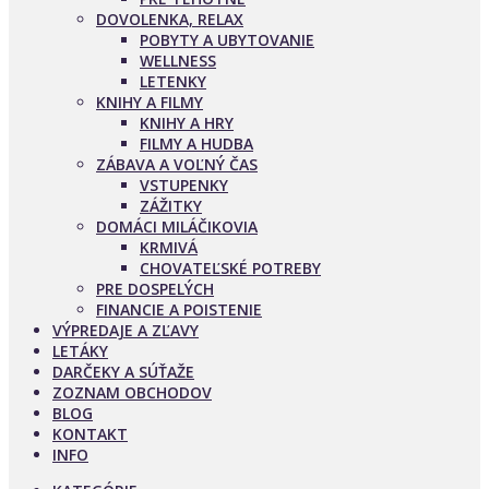
DOVOLENKA, RELAX
POBYTY A UBYTOVANIE
WELLNESS
LETENKY
KNIHY A FILMY
KNIHY A HRY
FILMY A HUDBA
ZÁBAVA A VOĽNÝ ČAS
VSTUPENKY
ZÁŽITKY
DOMÁCI MILÁČIKOVIA
KRMIVÁ
CHOVATEĽSKÉ POTREBY
PRE DOSPELÝCH
FINANCIE A POISTENIE
VÝPREDAJE A ZĽAVY
LETÁKY
DARČEKY A SÚŤAŽE
ZOZNAM OBCHODOV
BLOG
KONTAKT
INFO