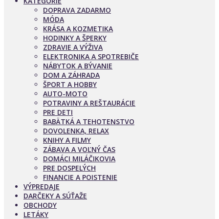
KATEGÓRIE
DOPRAVA ZADARMO
MÓDA
KRÁSA A KOZMETIKA
HODINKY A ŠPERKY
ZDRAVIE A VÝŽIVA
ELEKTRONIKA A SPOTREBIČE
NÁBYTOK A BÝVANIE
DOM A ZÁHRADA
ŠPORT A HOBBY
AUTO-MOTO
POTRAVINY A REŠTAURÁCIE
PRE DETI
BABÄTKÁ A TEHOTENSTVO
DOVOLENKA, RELAX
KNIHY A FILMY
ZÁBAVA A VOĽNÝ ČAS
DOMÁCI MILÁČIKOVIA
PRE DOSPELÝCH
FINANCIE A POISTENIE
VÝPREDAJE
DARČEKY A SÚŤAŽE
OBCHODY
LETÁKY