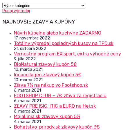
Výpredaje
a
Pridaj výpredaj
zľavy
NAJNOVŠIE ZĽAVY A KUPÓNY
Návrh kúpeľne alebo kuchyne ZADARMO
17. novembra 2022
Totálny výpredaj posledných kusov na TPD.sk
21. októbra 2022
Vernostný program EXIsport, extra výhodné ceny
9. júla 2022
BioNatural zľavový kupón 5€
10. marca 2021
Incacollagen zľavový kupón 5€
10. marca 2021
Zľava 7% na nákup vo Footshop.sk
6. marca 2021
FOOTSHOP CLUB – 7€ zľava za registráciu
6. marca 2021
ZĽAVY PRE ISIC, ITIC a EURO na Hej.sk
6. marca 2021
MojaLinia.sk zľavový kupón 5%
4. marca 2021
Bohatstvo-prirody.sk zľavový kupón 3€