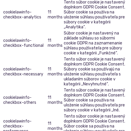
Tento súbor cookie je nastavený
doplnkom GDPR Cookie Consent.
cookielawinfo-
11
Súbor cookie sa používa na
checkbox-analytics
months
uloženie súhlasu používateľa pre
súbory cookie v kategórii
„Analytika“.
Súbor cookie je nastavený na
základe súhlasu so súbormi
cookielawinfo-
11
cookie GDPR na zaznamenanie
checkbox-functional
months
súhlasu používateľa pre súbory
cookie v kategórii „Funkčné“.
Tento súbor cookie je nastavený
doplnkom GDPR Cookie Consent.
cookielawinfo-
11
Súbory cookie sa používajú na
checkbox-necessary
months
uloženie súhlasu používateľa s
ukladaním súborov cookie v
kategórii „Nevyhnutné“.
Tento súbor cookie je nastavený
doplnkom GDPR Cookie Consent.
cookielawinfo-
11
Súbor cookie sa používa na
checkbox-others
months
uloženie súhlasu používateľa pre
súbory cookie v kategórii „Iné.
Tento súbor cookie je nastavený
cookielawinfo-
doplnkom GDPR Cookie Consent.
11
checkbox-
Súbor cookie sa používa na
months