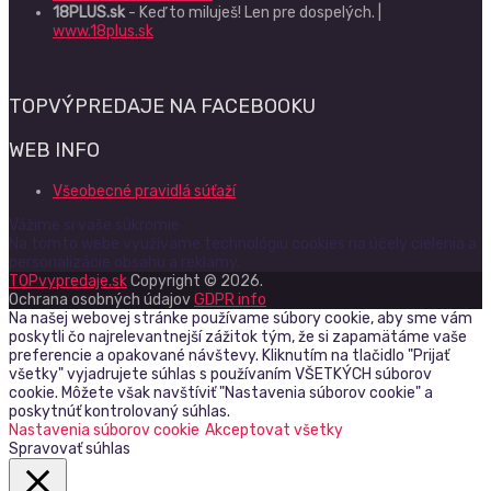
18PLUS.sk
- Keď to miluješ! Len pre dospelých. |
www.18plus.sk
TOPVÝPREDAJE NA FACEBOOKU
WEB INFO
Všeobecné pravidlá súťaží
Vážime si vaše súkromie
Na tomto webe využívame technológiu cookies na účely cielenia a
personalizácie obsahu a reklamy.
TOPvypredaje.sk
Copyright © 2026.
Ochrana osobných údajov
GDPR info
Na našej webovej stránke používame súbory cookie, aby sme vám
poskytli čo najrelevantnejší zážitok tým, že si zapamätáme vaše
preferencie a opakované návštevy. Kliknutím na tlačidlo "Prijať
všetky" vyjadrujete súhlas s používaním VŠETKÝCH súborov
cookie. Môžete však navštíviť "Nastavenia súborov cookie" a
poskytnúť kontrolovaný súhlas.
Nastavenia súborov cookie
Akceptovat všetky
Spravovať súhlas