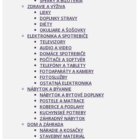
ŠPERKY A BIŽUTÉRIA
ZDRAVIE A VÝŽIVA
LIEKY
DOPLNKY STRAVY
DIÉTY
OKULIARE A ŠOŠOVKY
ELEKTRONIKA A SPOTREBIČE
TELEVIZORY
AUDIO A VIDEO
DOMÁCE SPOTREBIČE
POČÍTAČE A SOFTVÉR
TELEFÓNY A TABLETY
FOTOAPARÁTY A KAMERY
FOTOSLUŽBY
OSTATNÁ ELEKTRONIKA
NÁBYTOK A BÝVANIE
NÁBYTOK A BYTOVÉ DOPLNKY
POSTELE A MATRACE
KOBERCE A PODLAHY
KUCHYNSKÉ POTREBY
ZÁHRADNÝ NÁBYTOK
DOM A ZÁHRADA
NÁRADIE A KOSAČKY
STAVEBNÝ MATERIÁL