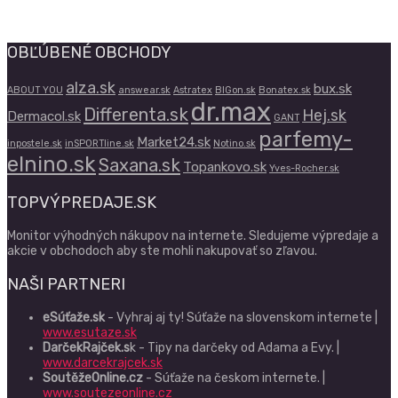
OBĽÚBENÉ OBCHODY
alza.sk
bux.sk
ABOUT YOU
answear.sk
Astratex
BIGon.sk
Bonatex.sk
dr.max
Differenta.sk
Hej.sk
Dermacol.sk
GANT
parfemy-
Market24.sk
inpostele.sk
inSPORTline.sk
Notino.sk
elnino.sk
Saxana.sk
Topankovo.sk
Yves-Rocher.sk
TOPVÝPREDAJE.SK
Monitor výhodných nákupov na internete. Sledujeme výpredaje a
akcie v obchodoch aby ste mohli nakupovať so zľavou.
NAŠI PARTNERI
eSúťaže.sk
- Vyhraj aj ty! Súťaže na slovenskom internete |
www.esutaze.sk
DarčekRajček.s
k - Tipy na darčeky od Adama a Evy. |
www.darcekrajcek.sk
SoutěžeOnline.cz
- Súťaže na českom internete. |
www.soutezeonline.cz