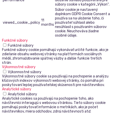
performance
uloženie súhlasu používateľa pre
súbory cookie v kategórii „Výkon“.
Súbor cookie je nastavený
doplnkom GDPR Cookie Consent a
používa sa na uloženie toho, či
11
viewed_cookie_policy
používateľ súhlasil alebo
months
nesúhlasil s používaním súborov
cookie. Neuchováva žiadne
osobné údaje.
Funkčné súbory
Funkčné súbory
Funkčné súbory cookie pomáhajú vykonávať určité funkcie, ako je
zdieľanie obsahu webovej stránky na platformách sociálnych
médií, zhromažďovanie spätnej väzby a ďalšie funkcie tretích
strán.
Výkonnostné súbory
Výkonnostné súbory
Výkonnostné súbory cookie sa používajú na pochopenie a analýzu
kľúčových indexov výkonnosti webovej stránky, čo pomáha pri
poskytovaní lepšej používateľskej skúsenosti pre návštevníkov.
Analytické súbory
Analytické súbory
Analytické cookies sa používajú na pochopenie toho, ako
návštevníci interagujú s webovou stránkou. Tieto súbory cookie
pomáhajú poskytovať informácie o metrikách, ako je počet
návštevníkov, miera odchodov, zdroj návštevnosti atď.