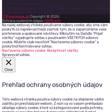
Vážime si vaše súkromie
Na tomto webe využívame technológiu cookies na účely cielenia a
personalizácie obsahu a reklamy.
TOPvypredaje.sk
Copyright © 2026.
Ochrana osobných údajov
GDPR info
Na našej webovej stránke používame súbory cookie, aby sme vám
poskytli čo najrelevantnejší zážitok tým, že si zapamätáme vaše
preferencie a opakované návštevy. Kliknutím na tlačidlo "Prijať
všetky" vyjadrujete súhlas s používaním VŠETKÝCH súborov
cookie. Môžete však navštíviť "Nastavenia súborov cookie" a
poskytnúť kontrolovaný súhlas.
Nastavenia súborov cookie
Akceptovat všetky
Spravovať súhlas
Close
Prehľad ochrany osobných údajov
Táto webová stránka používa súbory cookie na zlepšenie vášho
zážitku pri prechádzaní webom. Z nich sa vo vašom prehliadači
ukladajú súbory cookie, ktoré sú kategorizované podľa potreby,