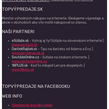
TOPVÝPREDAJE.SK
Monitor výhodných nákupov na internete. Sledujeme výpredaje a
akcie v obchodoch aby ste mohli nakupovať so zľavou.
NAŠI PARTNERI
eSúťaže.sk
- Vyhraj aj ty! Súťaže na slovenskom internete |
www.esutaze.sk
DarčekRajček.s
k - Tipy na darčeky od Adama a Evy. |
www.darcekrajcek.sk
SoutěžeOnline.cz
- Súťaže na českom internete. |
www.soutezeonline.cz
18PLUS.sk
- Keď to miluješ! Len pre dospelých. |
www.18plus.sk
TOPVÝPREDAJE NA FACEBOOKU
WEB INFO
Všeobecné pravidlá súťaží