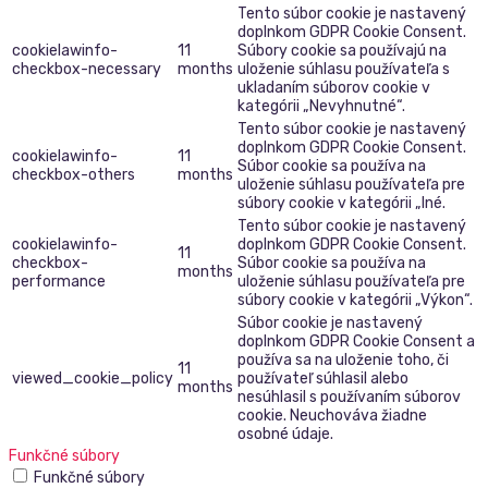
Tento súbor cookie je nastavený
doplnkom GDPR Cookie Consent.
cookielawinfo-
11
Súbory cookie sa používajú na
checkbox-necessary
months
uloženie súhlasu používateľa s
ukladaním súborov cookie v
kategórii „Nevyhnutné“.
Tento súbor cookie je nastavený
doplnkom GDPR Cookie Consent.
cookielawinfo-
11
Súbor cookie sa používa na
checkbox-others
months
uloženie súhlasu používateľa pre
súbory cookie v kategórii „Iné.
Tento súbor cookie je nastavený
cookielawinfo-
doplnkom GDPR Cookie Consent.
11
checkbox-
Súbor cookie sa používa na
months
performance
uloženie súhlasu používateľa pre
súbory cookie v kategórii „Výkon“.
Súbor cookie je nastavený
doplnkom GDPR Cookie Consent a
používa sa na uloženie toho, či
11
viewed_cookie_policy
používateľ súhlasil alebo
months
nesúhlasil s používaním súborov
cookie. Neuchováva žiadne
osobné údaje.
Funkčné súbory
Funkčné súbory