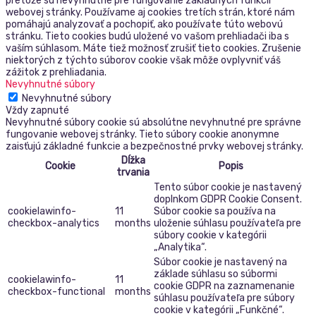
pretože sú nevyhnutné pre fungovanie základných funkcií
webovej stránky. Používame aj cookies tretích strán, ktoré nám
pomáhajú analyzovať a pochopiť, ako používate túto webovú
stránku. Tieto cookies budú uložené vo vašom prehliadači iba s
vaším súhlasom. Máte tiež možnosť zrušiť tieto cookies. Zrušenie
niektorých z týchto súborov cookie však môže ovplyvniť váš
zážitok z prehliadania.
Nevyhnutné súbory
Nevyhnutné súbory
Vždy zapnuté
Nevyhnutné súbory cookie sú absolútne nevyhnutné pre správne
fungovanie webovej stránky. Tieto súbory cookie anonymne
zaisťujú základné funkcie a bezpečnostné prvky webovej stránky.
Dĺžka
Cookie
Popis
trvania
Tento súbor cookie je nastavený
doplnkom GDPR Cookie Consent.
cookielawinfo-
11
Súbor cookie sa používa na
checkbox-analytics
months
uloženie súhlasu používateľa pre
súbory cookie v kategórii
„Analytika“.
Súbor cookie je nastavený na
základe súhlasu so súbormi
cookielawinfo-
11
cookie GDPR na zaznamenanie
checkbox-functional
months
súhlasu používateľa pre súbory
cookie v kategórii „Funkčné“.