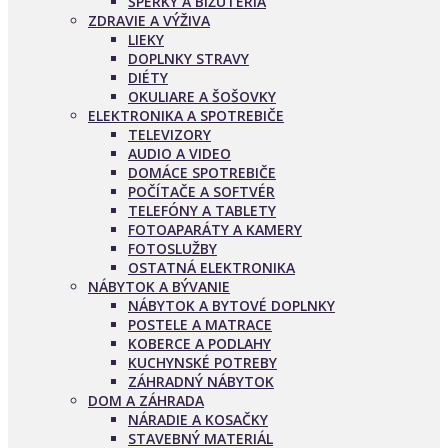
ŠPERKY A BIŽUTÉRIA
ZDRAVIE A VÝŽIVA
LIEKY
DOPLNKY STRAVY
DIÉTY
OKULIARE A ŠOŠOVKY
ELEKTRONIKA A SPOTREBIČE
TELEVIZORY
AUDIO A VIDEO
DOMÁCE SPOTREBIČE
POČÍTAČE A SOFTVÉR
TELEFÓNY A TABLETY
FOTOAPARÁTY A KAMERY
FOTOSLUŽBY
OSTATNÁ ELEKTRONIKA
NÁBYTOK A BÝVANIE
NÁBYTOK A BYTOVÉ DOPLNKY
POSTELE A MATRACE
KOBERCE A PODLAHY
KUCHYNSKÉ POTREBY
ZÁHRADNÝ NÁBYTOK
DOM A ZÁHRADA
NÁRADIE A KOSAČKY
STAVEBNÝ MATERIÁL