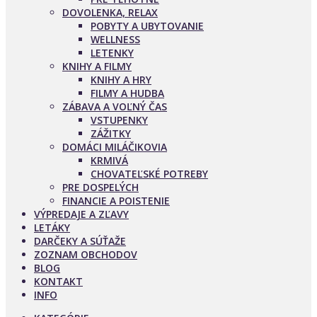
DOVOLENKA, RELAX
POBYTY A UBYTOVANIE
WELLNESS
LETENKY
KNIHY A FILMY
KNIHY A HRY
FILMY A HUDBA
ZÁBAVA A VOĽNÝ ČAS
VSTUPENKY
ZÁŽITKY
DOMÁCI MILÁČIKOVIA
KRMIVÁ
CHOVATEĽSKÉ POTREBY
PRE DOSPELÝCH
FINANCIE A POISTENIE
VÝPREDAJE A ZĽAVY
LETÁKY
DARČEKY A SÚŤAŽE
ZOZNAM OBCHODOV
BLOG
KONTAKT
INFO