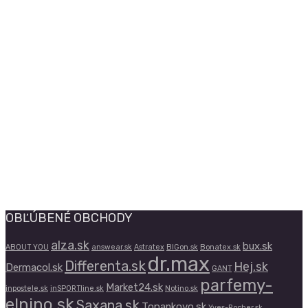
OBĽÚBENÉ OBCHODY
alza.sk
bux.sk
ABOUT YOU
answear.sk
Astratex
BIGon.sk
Bonatex.sk
dr.max
Differenta.sk
Hej.sk
Dermacol.sk
GANT
parfemy-
Market24.sk
inpostele.sk
inSPORTline.sk
Notino.sk
elnino.sk
Saxana.sk
Topankovo.sk
Yves-Rocher.sk