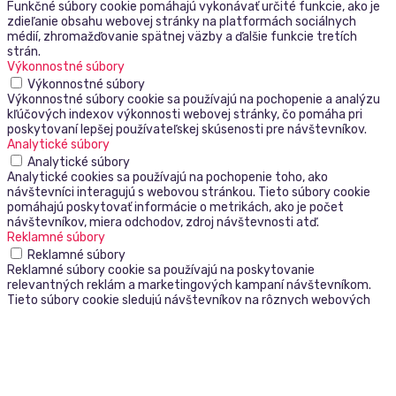
Funkčné súbory cookie pomáhajú vykonávať určité funkcie, ako je
zdieľanie obsahu webovej stránky na platformách sociálnych
médií, zhromažďovanie spätnej väzby a ďalšie funkcie tretích
strán.
Výkonnostné súbory
Výkonnostné súbory
Výkonnostné súbory cookie sa používajú na pochopenie a analýzu
kľúčových indexov výkonnosti webovej stránky, čo pomáha pri
poskytovaní lepšej používateľskej skúsenosti pre návštevníkov.
Analytické súbory
Analytické súbory
Analytické cookies sa používajú na pochopenie toho, ako
návštevníci interagujú s webovou stránkou. Tieto súbory cookie
pomáhajú poskytovať informácie o metrikách, ako je počet
návštevníkov, miera odchodov, zdroj návštevnosti atď.
Reklamné súbory
Reklamné súbory
Reklamné súbory cookie sa používajú na poskytovanie
relevantných reklám a marketingových kampaní návštevníkom.
Tieto súbory cookie sledujú návštevníkov na rôznych webových
stránkach a zhromažďujú informácie na poskytovanie
prispôsobených reklám.
Ostatné nekategorizované
Ostatné nekategorizované
Ďalšie nekategorizované súbory cookie sú tie, ktoré sa analyzujú a
ešte neboli zaradené do žiadnej kategórie.