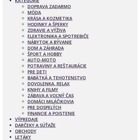
KATEGÓRIE
DOPRAVA ZADARMO
MÓDA
KRÁSA A KOZMETIKA
HODINKY A ŠPERKY
ZDRAVIE A VÝŽIVA
ELEKTRONIKA A SPOTREBIČE
NÁBYTOK A BÝVANIE
DOM A ZÁHRADA
ŠPORT A HOBBY
AUTO-MOTO
POTRAVINY A REŠTAURÁCIE
PRE DETI
BABÄTKÁ A TEHOTENSTVO
DOVOLENKA, RELAX
KNIHY A FILMY
ZÁBAVA A VOĽNÝ ČAS
DOMÁCI MILÁČIKOVIA
PRE DOSPELÝCH
FINANCIE A POISTENIE
VÝPREDAJE
DARČEKY A SÚŤAŽE
OBCHODY
LETÁKY