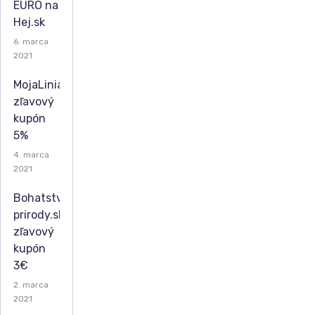
EURO na
Ť
Hej.sk
6. marca
ZĽAV
2021
U
MojaLinia.sk
zľavový
kupón
5%
4. marca
2021
Bohatstvo-
prirody.sk
zľavový
kupón
3€
2. marca
2021