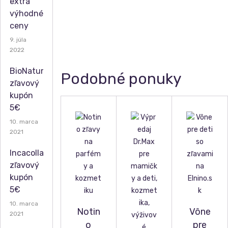
extra
výhodné
ceny
9. júla
2022
BioNatural
Podobné ponuky
zľavový
kupón
5€
10. marca
2021
Incacollagen
zľavový
kupón
5€
10. marca
Notin
Vône
2021
o
pre