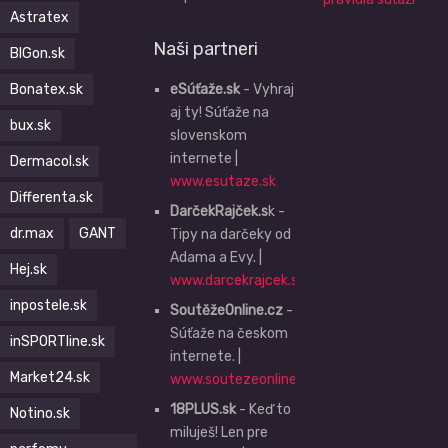
Astratex
Naši partneri
BIGon.sk
Bonatex.sk
eSúťaže.sk
- Vyhraj
aj ty! Súťaže na
bux.sk
slovenskom
internete |
Dermacol.sk
www.esutaze.sk
Differenta.sk
DarčekRajček.s
k -
dr.max
GANT
Tipy na darčeky od
Adama a Evy. |
Hej.sk
www.darcekrajcek.sk
inpostele.sk
SoutěžeOnline.cz
-
Súťaže na českom
inSPORTline.sk
internete. |
Market24.sk
www.soutezeonline.cz
18PLUS.sk
- Keď to
Notino.sk
miluješ! Len pre