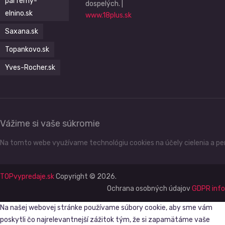
parfemy-
dospelých. |
elnino.sk
www.18plus.sk
Saxana.sk
Topankovo.sk
Yves-Rocher.sk
Vážime si vaše súkromie
Na tomto webe využívame technológiu cookies na účely cielenia a per
TOPvypredaje.sk
Copyright © 2026.
Ochrana osobných údajov
GDPR info
Na našej webovej stránke používame súbory cookie, aby sme vám
poskytli čo najrelevantnejší zážitok tým, že si zapamätáme vaše