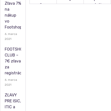
Zľava 7%
zľavy
deti
na
na
so
nákup
Výpre
parfé
zľava
vo
daj
my a
mi na
Footshop.sk
Dr.Ma
kozm
Elnino
6. marca
x pre
etiku
.sk
2021
mami
čky a
FOOTSHOP
ZÍSKA
ZÍSKA
deti,
CLUB –
kozm
7€ zľava
Ť
Ť
za
etika,
registráciu
ZĽAV
ZĽAV
výživ
ové
6. marca
U
U
2021
dopln
ky
ZĽAVY
PRE ISIC,
ITIC a
ZÍSKA