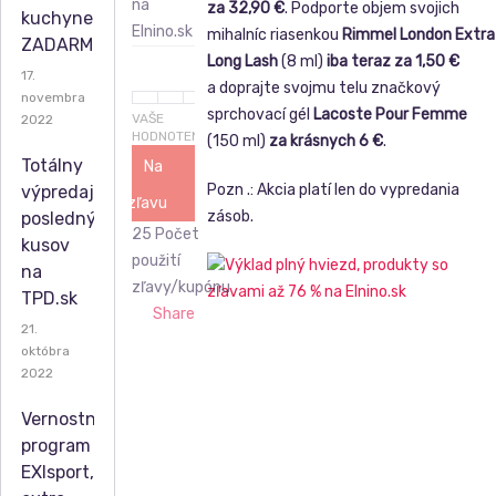
za 32,90 €
. Podporte objem svojich
kuchyne
mihalníc riasenkou
Rimmel London Extra
ZADARMO
Long Lash
(8 ml)
iba teraz za 1,50 €
17.
a doprajte svojmu telu značkový
novembra
sprchovací gél
Lacoste Pour Femme
VAŠE
2022
HODNOTENIE
(150 ml)
za krásnych 6 €
.
Totálny
Na
Pozn .: Akcia platí len do vypredania
výpredaj
zľavu
zásob.
posledných
25 Počet
kusov
použití
na
zľavy/kupónu
TPD.sk
Share
21.
októbra
2022
Vernostný
program
EXIsport,