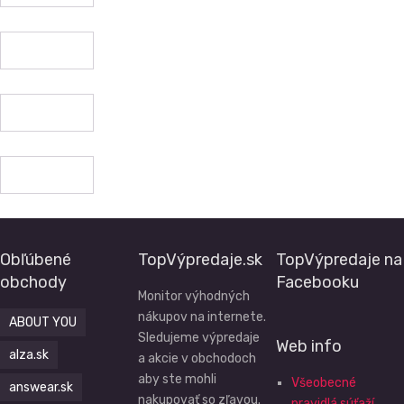
Obľúbené
TopVýpredaje.sk
TopVýpredaje na
obchody
Facebooku
Monitor výhodných
nákupov na internete.
ABOUT YOU
Sledujeme výpredaje
Web info
alza.sk
a akcie v obchodoch
aby ste mohli
Všeobecné
answear.sk
nakupovať so zľavou.
pravidlá súťaží