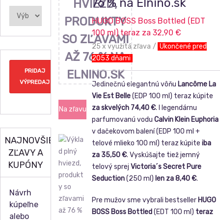
76 % na Elnino.sk
Výpredaje
a
HUGO BOSS Boss Bottled (EDT
zľavy
100 ml) teraz za 32,90 €
25 x využitá zľava
Ukončené pred
2053 dňami
PRIDAJ
VÝPREDAJ
Jedinečnú elegantnú vôňu
Lancôme La
Vie Est Belle
(EDP 100 ml) teraz kúpite
za skvelých 74,40 €
. I legendárnu
Na zľavu
parfumovanú vodu
Calvin Klein Euphoria
v dačekovom balení (EDP 100 ml +
NAJNOVŠIE
telové mlieko 100 ml) teraz kúpite
iba
ZĽAVY A
za 35,50 €
. Vyskúšajte tiež jemný
KUPÓNY
telový sprej
Victoria´s Secret Pure
Seduction
(250 ml)
len za 8,40 €
.
Návrh
Pre mužov sme vybrali bestseller
HUGO
kúpeľne
BOSS Boss Bottled
(EDT 100 ml)
teraz
alebo