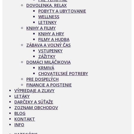
DOVOLENKA, RELAX
POBYTY A UBYTOVANIE
WELLNESS
LETENKY
KNIHY A FILMY
KNIHY A HRY
FILMY A HUDBA
ZÁBAVA A VOĽNÝ ČAS
VSTUPENKY
ZÁŽITKY
DOMÁCI MILÁČIKOVIA
KRMIVÁ
CHOVATEĽSKÉ POTREBY
PRE DOSPELÝCH
FINANCIE A POISTENIE
VÝPREDAJE A ZĽAVY
LETÁKY
DARČEKY A SÚŤAŽE
ZOZNAM OBCHODOV
BLOG
KONTAKT
INFO