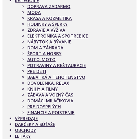
KATEGÓRIE
DOPRAVA ZADARMO
MÓDA
KRÁSA A KOZMETIKA
HODINKY A ŠPERKY
ZDRAVIE A VÝŽIVA
ELEKTRONIKA A SPOTREBIČE
NÁBYTOK A BÝVANIE
DOM A ZÁHRADA
ŠPORT A HOBBY
AUTO-MOTO
POTRAVINY A REŠTAURÁCIE
PRE DETI
BABÄTKÁ A TEHOTENSTVO
DOVOLENKA, RELAX
KNIHY A FILMY
ZÁBAVA A VOĽNÝ ČAS
DOMÁCI MILÁČIKOVIA
PRE DOSPELÝCH
FINANCIE A POISTENIE
VÝPREDAJE
DARČEKY A SÚŤAŽE
OBCHODY
LETÁKY