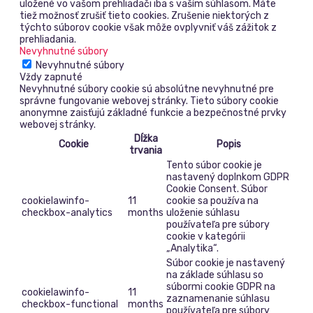
uložené vo vašom prehliadači iba s vaším súhlasom. Máte
tiež možnosť zrušiť tieto cookies. Zrušenie niektorých z
týchto súborov cookie však môže ovplyvniť váš zážitok z
prehliadania.
Nevyhnutné súbory
Nevyhnutné súbory
Vždy zapnuté
Nevyhnutné súbory cookie sú absolútne nevyhnutné pre
správne fungovanie webovej stránky. Tieto súbory cookie
anonymne zaisťujú základné funkcie a bezpečnostné prvky
webovej stránky.
Dĺžka
Cookie
Popis
trvania
Tento súbor cookie je
nastavený doplnkom GDPR
Cookie Consent. Súbor
cookielawinfo-
11
cookie sa používa na
checkbox-analytics
months
uloženie súhlasu
používateľa pre súbory
cookie v kategórii
„Analytika“.
Súbor cookie je nastavený
na základe súhlasu so
súbormi cookie GDPR na
cookielawinfo-
11
zaznamenanie súhlasu
checkbox-functional
months
používateľa pre súbory