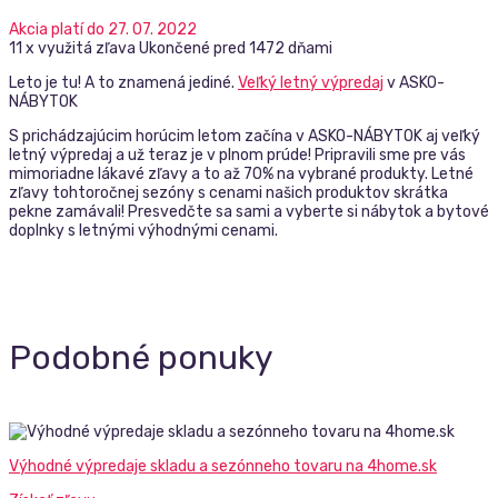
Akcia platí do 27. 07. 2022
11 x využitá zľava
Ukončené pred 1472 dňami
Leto je tu! A to znamená jediné.
Veľký letný výpredaj
v ASKO-
NÁBYTOK
S prichádzajúcim horúcim letom začína v ASKO-NÁBYTOK aj veľký
letný výpredaj a už teraz je v plnom prúde! Pripravili sme pre vás
mimoriadne lákavé zľavy a to až 70% na vybrané produkty. Letné
zľavy tohtoročnej sezóny s cenami našich produktov skrátka
pekne zamávali! Presvedčte sa sami a vyberte si nábytok a bytové
doplnky s letnými výhodnými cenami.
Podobné ponuky
Výhodné výpredaje skladu a sezónneho tovaru na 4home.sk