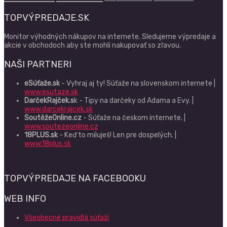
TOPVÝPREDAJE.SK
Monitor výhodných nákupov na internete. Sledujeme výpredaje a
akcie v obchodoch aby ste mohli nakupovať so zľavou.
NAŠI PARTNERI
eSúťaže.sk
- Vyhraj aj ty! Súťaže na slovenskom internete |
www.esutaze.sk
DarčekRajček.s
k - Tipy na darčeky od Adama a Evy. |
www.darcekrajcek.sk
SoutěžeOnline.cz
- Súťaže na českom internete. |
www.soutezeonline.cz
18PLUS.sk
- Keď to miluješ! Len pre dospelých. |
www.18plus.sk
TOPVÝPREDAJE NA FACEBOOKU
WEB INFO
Všeobecné pravidlá súťaží