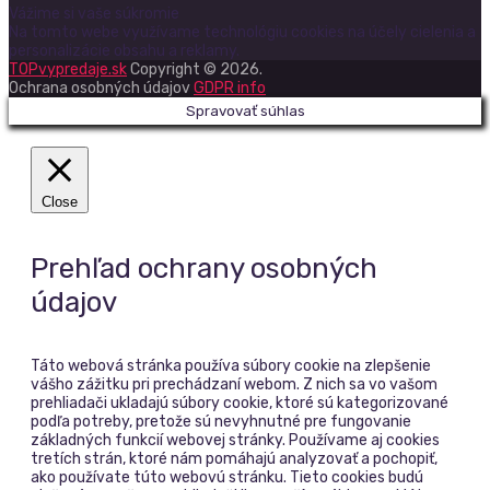
Vážime si vaše súkromie
Na tomto webe využívame technológiu cookies na účely cielenia a
personalizácie obsahu a reklamy.
TOPvypredaje.sk
Copyright © 2026.
Ochrana osobných údajov
GDPR info
Spravovať súhlas
Close
Prehľad ochrany osobných
údajov
Táto webová stránka používa súbory cookie na zlepšenie
vášho zážitku pri prechádzaní webom. Z nich sa vo vašom
prehliadači ukladajú súbory cookie, ktoré sú kategorizované
podľa potreby, pretože sú nevyhnutné pre fungovanie
základných funkcií webovej stránky. Používame aj cookies
tretích strán, ktoré nám pomáhajú analyzovať a pochopiť,
ako používate túto webovú stránku. Tieto cookies budú