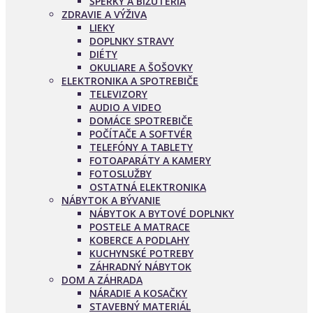
ŠPERKY A BIŽUTÉRIA
ZDRAVIE A VÝŽIVA
LIEKY
DOPLNKY STRAVY
DIÉTY
OKULIARE A ŠOŠOVKY
ELEKTRONIKA A SPOTREBIČE
TELEVIZORY
AUDIO A VIDEO
DOMÁCE SPOTREBIČE
POČÍTAČE A SOFTVÉR
TELEFÓNY A TABLETY
FOTOAPARÁTY A KAMERY
FOTOSLUŽBY
OSTATNÁ ELEKTRONIKA
NÁBYTOK A BÝVANIE
NÁBYTOK A BYTOVÉ DOPLNKY
POSTELE A MATRACE
KOBERCE A PODLAHY
KUCHYNSKÉ POTREBY
ZÁHRADNÝ NÁBYTOK
DOM A ZÁHRADA
NÁRADIE A KOSAČKY
STAVEBNÝ MATERIÁL