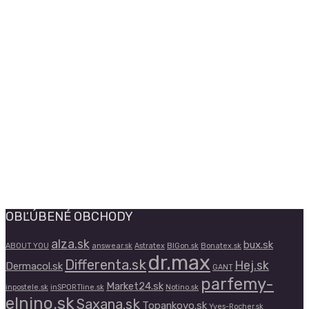
OBĽÚBENÉ OBCHODY
alza.sk
bux.sk
ABOUT YOU
answear.sk
Astratex
BIGon.sk
Bonatex.sk
dr.max
Differenta.sk
Hej.sk
Dermacol.sk
GANT
parfemy-
Market24.sk
inpostele.sk
inSPORTline.sk
Notino.sk
elnino.sk
Saxana.sk
Topankovo.sk
Yves-Rocher.sk