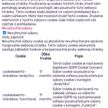
webovej stránky. Používame aj cookies tretích strán, ktoré nám
pomáhajú analyzovať a pochopiť, ako používate túto webovú
stránku. Tieto cookies budú uložené vo vašom prehliadači iba s
vaším súhlasom. Máte tiež možnosť zrušiť tieto cookies. Zrušenie
niektorých z týchto súborov cookie však môže ovplyvniť váš
zážitok z prehliadania.
Nevyhnutné súbory
Nevyhnutné súbory
Vždy zapnuté
Nevyhnutné súbory cookie sú absolútne nevyhnutné pre správne
fungovanie webovej stránky. Tieto súbory cookie anonymne
zaisťujú základné funkcie a bezpečnostné prvky webovej stránky.
Dĺžka
Cookie
Popis
trvania
Tento súbor cookie je nastavený
doplnkom GDPR Cookie Consent.
cookielawinfo-
11
Súbor cookie sa používa na
checkbox-analytics
months
uloženie súhlasu používateľa pre
súbory cookie v kategórii
„Analytika“.
Súbor cookie je nastavený na
základe súhlasu so súbormi
cookielawinfo-
11
cookie GDPR na zaznamenanie
checkbox-functional
months
súhlasu používateľa pre súbory
cookie v kategórii „Funkčné“.