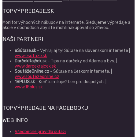
TOPVÝPREDAJE.SK
Monitor výhodných nákupov na internete. Sledujeme výpredaje a
akcie v obchodoch aby ste mohli nakupovať so zľavou.
NAŠI PARTNERI
eSúťaže.sk
- Vyhraj aj ty! Súťaže na slovenskom internete |
www.esutaze.sk
DarčekRajček.s
k - Tipy na darčeky od Adama a Evy. |
www.darcekrajcek.sk
SoutěžeOnline.cz
- Súťaže na českom internete. |
www.soutezeonline.cz
18PLUS.sk
- Keď to miluješ! Len pre dospelých. |
www.18plus.sk
TOPVÝPREDAJE NA FACEBOOKU
WEB INFO
Všeobecné pravidlá súťaží