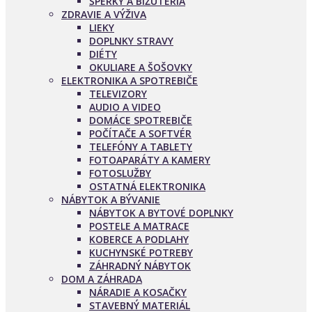
ŠPERKY A BIŽUTÉRIA
ZDRAVIE A VÝŽIVA
LIEKY
DOPLNKY STRAVY
DIÉTY
OKULIARE A ŠOŠOVKY
ELEKTRONIKA A SPOTREBIČE
TELEVIZORY
AUDIO A VIDEO
DOMÁCE SPOTREBIČE
POČÍTAČE A SOFTVÉR
TELEFÓNY A TABLETY
FOTOAPARÁTY A KAMERY
FOTOSLUŽBY
OSTATNÁ ELEKTRONIKA
NÁBYTOK A BÝVANIE
NÁBYTOK A BYTOVÉ DOPLNKY
POSTELE A MATRACE
KOBERCE A PODLAHY
KUCHYNSKÉ POTREBY
ZÁHRADNÝ NÁBYTOK
DOM A ZÁHRADA
NÁRADIE A KOSAČKY
STAVEBNÝ MATERIÁL