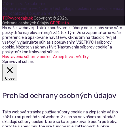
Vážime si vaše súkromie
Na tomto webe využívame technológiu cookies na účely cielenia a
personalizácie obsahu a reklamy.
TOPvypredaje.sk
Copyright © 2026.
Ochrana osobných údajov
GDPR info
Na našej webovej stránke používame súbory cookie, aby sme vám
poskytli čo najrelevantnejší zážitok tým, že si zapamätáme vaše
preferencie a opakované návštevy. Kliknutím na tlačidlo "Prijať
všetky" vyjadrujete súhlas s používaním VŠETKÝCH súborov
cookie. Môžete však navštíviť "Nastavenia súborov cookie" a
poskytnúť kontrolovaný súhlas.
Nastavenia súborov cookie
Akceptovat všetky
Spravovať súhlas
Close
Prehľad ochrany osobných údajov
Táto webová stránka používa súbory cookie na zlepšenie vášho
zážitku pri prechádzaní webom. Z nich sa vo vašom prehliadači
ukladajú súbory cookie, ktoré sú kategorizované podľa potreby,
pretože sú nevyhnutné pre fungovanie základných funkcií