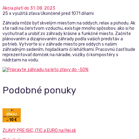
Akcia platí do 31. 08. 2023
25 x využitá zľava
Ukončené pred 1071 dňami
Záhrada môže byť skvelým miestom na oddych, relax a pohodu. Ak
ste radi na čerstvom vzduchu, existuje mnoho spôsobov, ako si ho
vychutnať a urobiť zo záhrady krásne a funkčné miesto. Začnite
plánovaním a dizajnovaním záhrady podľa vašich predstáv a
potrieb. Vytvorte si v záhrade miesto pre oddych s našim
záhradným sedením, hojdačkami či lehátkami. Pracovnú časť bude
reprezentovať domček na náradie, vozíky či kompostéry s
nádržami na vodu.
Podobné ponuky
ZĽAVY PRE ISIC, ITIC a EURO na Hej.sk