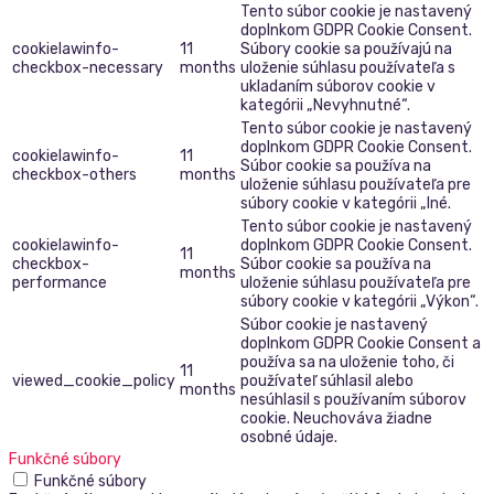
Tento súbor cookie je nastavený
doplnkom GDPR Cookie Consent.
cookielawinfo-
11
Súbory cookie sa používajú na
checkbox-necessary
months
uloženie súhlasu používateľa s
ukladaním súborov cookie v
kategórii „Nevyhnutné“.
Tento súbor cookie je nastavený
doplnkom GDPR Cookie Consent.
cookielawinfo-
11
Súbor cookie sa používa na
checkbox-others
months
uloženie súhlasu používateľa pre
súbory cookie v kategórii „Iné.
Tento súbor cookie je nastavený
cookielawinfo-
doplnkom GDPR Cookie Consent.
11
checkbox-
Súbor cookie sa používa na
months
performance
uloženie súhlasu používateľa pre
súbory cookie v kategórii „Výkon“.
Súbor cookie je nastavený
doplnkom GDPR Cookie Consent a
používa sa na uloženie toho, či
11
viewed_cookie_policy
používateľ súhlasil alebo
months
nesúhlasil s používaním súborov
cookie. Neuchováva žiadne
osobné údaje.
Funkčné súbory
Funkčné súbory