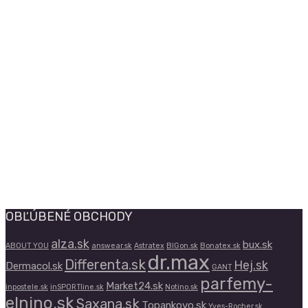
OBĽÚBENÉ OBCHODY
alza.sk
bux.sk
ABOUT YOU
answear.sk
Astratex
BIGon.sk
Bonatex.sk
dr.max
Differenta.sk
Hej.sk
Dermacol.sk
GANT
parfemy-
Market24.sk
inpostele.sk
inSPORTline.sk
Notino.sk
elnino.sk
Saxana.sk
Topankovo.sk
Yves-Rocher.sk