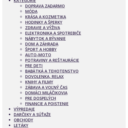
KATEGÓRIE
DOPRAVA ZADARMO
MÓDA
KRÁSA A KOZMETIKA
HODINKY A ŠPERKY
ZDRAVIE A VÝŽIVA
ELEKTRONIKA A SPOTREBIČE
NÁBYTOK A BÝVANIE
DOM A ZÁHRADA
ŠPORT A HOBBY
AUTO-MOTO
POTRAVINY A REŠTAURÁCIE
PRE DETI
BABÄTKÁ A TEHOTENSTVO
DOVOLENKA, RELAX
KNIHY A FILMY
ZÁBAVA A VOĽNÝ ČAS
DOMÁCI MILÁČIKOVIA
PRE DOSPELÝCH
FINANCIE A POISTENIE
VÝPREDAJE
DARČEKY A SÚŤAŽE
OBCHODY
LETÁKY