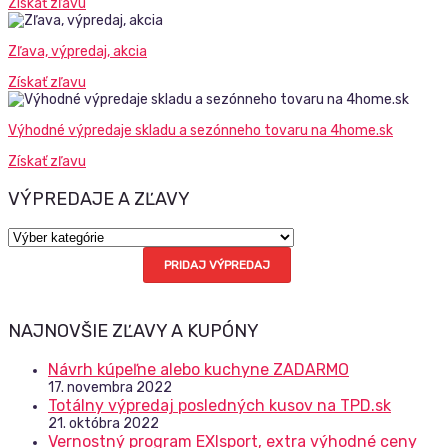
Získať zľavu
Zľava, výpredaj, akcia
Získať zľavu
Výhodné výpredaje skladu a sezónneho tovaru na 4home.sk
Získať zľavu
VÝPREDAJE A ZĽAVY
Výpredaje
a
PRIDAJ VÝPREDAJ
zľavy
NAJNOVŠIE ZĽAVY A KUPÓNY
Návrh kúpeľne alebo kuchyne ZADARMO
17. novembra 2022
Totálny výpredaj posledných kusov na TPD.sk
21. októbra 2022
Vernostný program EXIsport, extra výhodné ceny