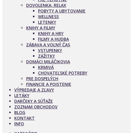
DOVOLENKA, RELAX
POBYTY A UBYTOVANIE
WELLNESS
LETENKY
KNIHY A FILMY
KNIHY A HRY
FILMY A HUDBA
ZÁBAVA A VOĽNÝ ČAS
VSTUPENKY
ZÁŽITKY
DOMÁCI MILÁČIKOVIA
KRMIVÁ
CHOVATEĽSKÉ POTREBY
PRE DOSPELÝCH
FINANCIE A POISTENIE
VÝPREDAJE A ZĽAVY
LETÁKY
DARČEKY A SÚŤAŽE
ZOZNAM OBCHODOV
BLOG
KONTAKT
INFO