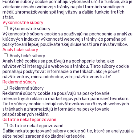
Funkčné súbory cookie pomáhajú vykonávať určité funkcie, ako je
zdieľanie obsahu webovej stránky na platformách sociálnych
médií, zhromažďovanie spätnej väzby a ďalšie funkcie tretích
strán.
Výkonnostné súbory
Výkonnostné súbory
Výkonnostné súbory cookie sa používajú na pochopenie a analýzu
kľúčových indexov výkonnosti webovej stránky, čo pomáha pri
poskytovaní lepšej používateľskej skúsenosti pre návštevníkov.
Analytické súbory
Analytické súbory
Analytické cookies sa používajú na pochopenie toho, ako
návštevníci interagujú s webovou stránkou. Tieto súbory cookie
pomáhajú poskytovať informácie o metrikách, ako je počet
návštevníkov, miera odchodov, zdroj návštevnosti atď.
Reklamné súbory
Reklamné súbory
Reklamné súbory cookie sa používajú na poskytovanie
relevantných reklám a marketingových kampaní návštevníkom.
Tieto súbory cookie sledujú návštevníkov na rôznych webových
stránkach a zhromažďujú informácie na poskytovanie
prispôsobených reklám.
Ostatné nekategorizované
Ostatné nekategorizované
Ďalšie nekategorizované súbory cookie sú tie, ktoré sa analyzujú a
ešte neboli zaradené do žiadnej kategórie.