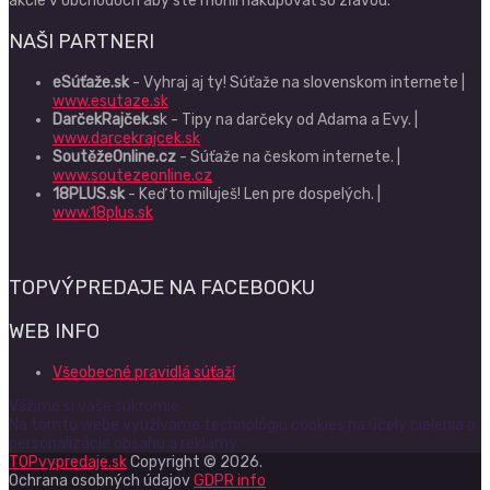
akcie v obchodoch aby ste mohli nakupovať so zľavou.
NAŠI PARTNERI
eSúťaže.sk
- Vyhraj aj ty! Súťaže na slovenskom internete |
www.esutaze.sk
DarčekRajček.s
k - Tipy na darčeky od Adama a Evy. |
www.darcekrajcek.sk
SoutěžeOnline.cz
- Súťaže na českom internete. |
www.soutezeonline.cz
18PLUS.sk
- Keď to miluješ! Len pre dospelých. |
www.18plus.sk
TOPVÝPREDAJE NA FACEBOOKU
WEB INFO
Všeobecné pravidlá súťaží
Vážime si vaše súkromie
Na tomto webe využívame technológiu cookies na účely cielenia a
personalizácie obsahu a reklamy.
TOPvypredaje.sk
Copyright © 2026.
Ochrana osobných údajov
GDPR info