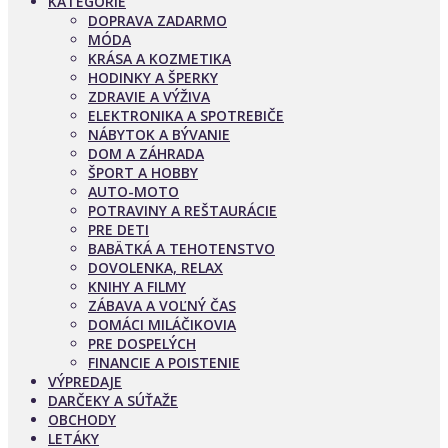
KATEGÓRIE
DOPRAVA ZADARMO
MÓDA
KRÁSA A KOZMETIKA
HODINKY A ŠPERKY
ZDRAVIE A VÝŽIVA
ELEKTRONIKA A SPOTREBIČE
NÁBYTOK A BÝVANIE
DOM A ZÁHRADA
ŠPORT A HOBBY
AUTO-MOTO
POTRAVINY A REŠTAURÁCIE
PRE DETI
BABÄTKÁ A TEHOTENSTVO
DOVOLENKA, RELAX
KNIHY A FILMY
ZÁBAVA A VOĽNÝ ČAS
DOMÁCI MILÁČIKOVIA
PRE DOSPELÝCH
FINANCIE A POISTENIE
VÝPREDAJE
DARČEKY A SÚŤAŽE
OBCHODY
LETÁKY