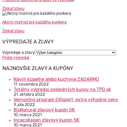
Získať zľavu
Akčný matroš pre každého punkera
Získať zľavu
VÝPREDAJE A ZĽAVY
Výpredaje a zľavy
Pridaj výpredaj
NAJNOVŠIE ZĽAVY A KUPÓNY
Návrh kúpeľne alebo kuchyne ZADARMO
17. novembra 2022
Totálny výpredaj posledných kusov na TPD.sk
21. októbra 2022
Vernostný program EXIsport, extra výhodné ceny
9. júla 2022
BioNatural zľavový kupón 5€
10. marca 2021
Incacollagen zľavový kupón 5€
10. marca 2021