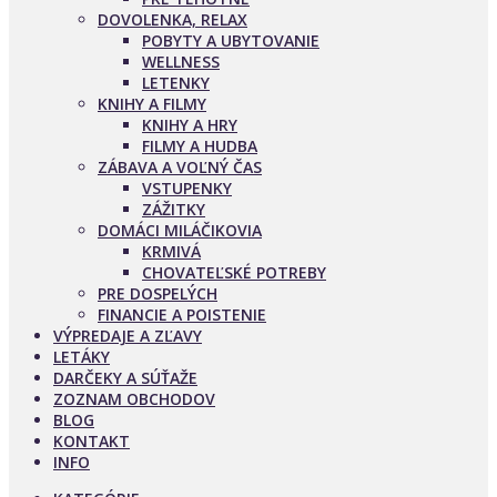
DOVOLENKA, RELAX
POBYTY A UBYTOVANIE
WELLNESS
LETENKY
KNIHY A FILMY
KNIHY A HRY
FILMY A HUDBA
ZÁBAVA A VOĽNÝ ČAS
VSTUPENKY
ZÁŽITKY
DOMÁCI MILÁČIKOVIA
KRMIVÁ
CHOVATEĽSKÉ POTREBY
PRE DOSPELÝCH
FINANCIE A POISTENIE
VÝPREDAJE A ZĽAVY
LETÁKY
DARČEKY A SÚŤAŽE
ZOZNAM OBCHODOV
BLOG
KONTAKT
INFO