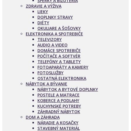
ŠPERKY A BIŽUTÉRIA
ZDRAVIE A VÝŽIVA
LIEKY
DOPLNKY STRAVY
DIÉTY
OKULIARE A ŠOŠOVKY
ELEKTRONIKA A SPOTREBIČE
TELEVIZORY
AUDIO A VIDEO
DOMÁCE SPOTREBIČE
POČÍTAČE A SOFTVÉR
TELEFÓNY A TABLETY
FOTOAPARÁTY A KAMERY
FOTOSLUŽBY
OSTATNÁ ELEKTRONIKA
NÁBYTOK A BÝVANIE
NÁBYTOK A BYTOVÉ DOPLNKY
POSTELE A MATRACE
KOBERCE A PODLAHY
KUCHYNSKÉ POTREBY
ZÁHRADNÝ NÁBYTOK
DOM A ZÁHRADA
NÁRADIE A KOSAČKY
STAVEBNÝ MATERIÁL