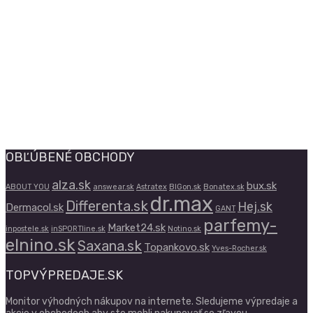
OBĽÚBENÉ OBCHODY
alza.sk
bux.sk
ABOUT YOU
answear.sk
Astratex
BIGon.sk
Bonatex.sk
dr.max
Differenta.sk
Hej.sk
Dermacol.sk
GANT
parfemy-
Market24.sk
inpostele.sk
inSPORTline.sk
Notino.sk
elnino.sk
Saxana.sk
Topankovo.sk
Yves-Rocher.sk
TOPVÝPREDAJE.SK
Monitor výhodných nákupov na internete. Sledujeme výpredaje a