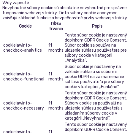
Vždy zapnuté
Nevyhnutné súbory cookie sú absolútne nevyhnutné pre správne
fungovanie webovej stránky. Tieto súbory cookie anonymne
zaisťujú základné funkcie a bezpečnostné prvky webovej stránky.
Dĺžka
Cookie
Popis
trvania
Tento súbor cookie je nastavený
doplnkom GDPR Cookie Consent.
cookielawinfo-
11
Súbor cookie sa používa na
checkbox-analytics
months
uloženie súhlasu používateľa pre
súbory cookie v kategórii
„Analytika“.
Súbor cookie je nastavený na
základe súhlasu so súbormi
cookielawinfo-
11
cookie GDPR na zaznamenanie
checkbox-functional
months
súhlasu používateľa pre súbory
cookie v kategórii „Funkčné“.
Tento súbor cookie je nastavený
doplnkom GDPR Cookie Consent.
cookielawinfo-
11
Súbory cookie sa používajú na
checkbox-necessary
months
uloženie súhlasu používateľa s
ukladaním súborov cookie v
kategórii „Nevyhnutné“.
Tento súbor cookie je nastavený
doplnkom GDPR Cookie Consent.
cookielawinfo-
11