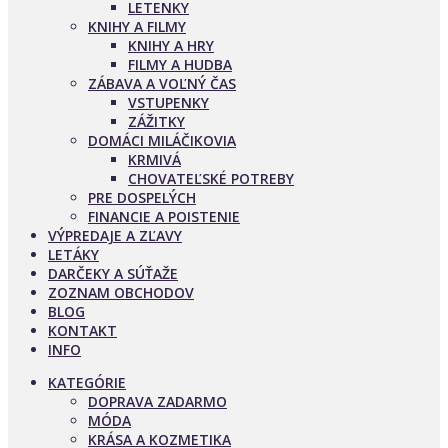
LETENKY
KNIHY A FILMY
KNIHY A HRY
FILMY A HUDBA
ZÁBAVA A VOĽNÝ ČAS
VSTUPENKY
ZÁŽITKY
DOMÁCI MILÁČIKOVIA
KRMIVÁ
CHOVATEĽSKÉ POTREBY
PRE DOSPELÝCH
FINANCIE A POISTENIE
VÝPREDAJE A ZĽAVY
LETÁKY
DARČEKY A SÚŤAŽE
ZOZNAM OBCHODOV
BLOG
KONTAKT
INFO
KATEGÓRIE
DOPRAVA ZADARMO
MÓDA
KRÁSA A KOZMETIKA