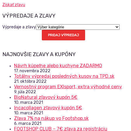
Získať zľavu
VÝPREDAJE A ZĽAVY
Výpredaje a zľavy
PRIDAJ VÝPREDAJ
NAJNOVŠIE ZĽAVY A KUPÓNY
Návrh kúpeľne alebo kuchyne ZADARMO
17. novembra 2022
Totálny výpredaj posledných kusov na TPD.sk
21. októbra 2022
Vernostný program EXIsport, extra výhodné ceny
9. júla 2022
BioNatural zľavový kupón 5€
10. marca 2021
Incacollagen zľavový kupón 5€
10. marca 2021
Zľava 7% na nákup vo Footshop.sk
6. marca 2021
FOOTSHOP CLUB – 7€ zľava za registráciu