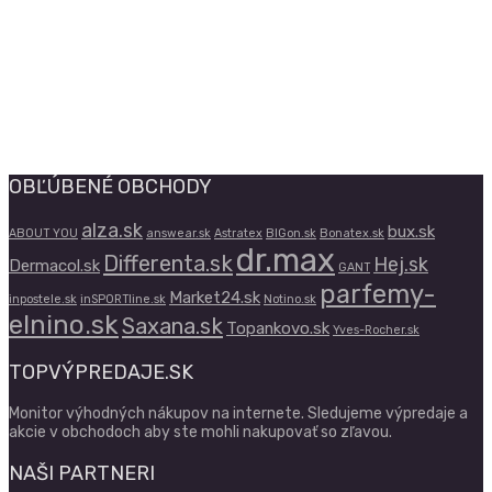
OBĽÚBENÉ OBCHODY
alza.sk
bux.sk
ABOUT YOU
answear.sk
Astratex
BIGon.sk
Bonatex.sk
dr.max
Differenta.sk
Hej.sk
Dermacol.sk
GANT
parfemy-
Market24.sk
inpostele.sk
inSPORTline.sk
Notino.sk
elnino.sk
Saxana.sk
Topankovo.sk
Yves-Rocher.sk
TOPVÝPREDAJE.SK
Monitor výhodných nákupov na internete. Sledujeme výpredaje a
akcie v obchodoch aby ste mohli nakupovať so zľavou.
NAŠI PARTNERI