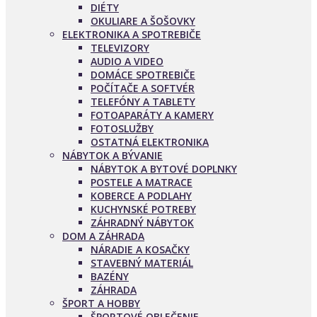
DIÉTY
OKULIARE A ŠOŠOVKY
ELEKTRONIKA A SPOTREBIČE
TELEVIZORY
AUDIO A VIDEO
DOMÁCE SPOTREBIČE
POČÍTAČE A SOFTVÉR
TELEFÓNY A TABLETY
FOTOAPARÁTY A KAMERY
FOTOSLUŽBY
OSTATNÁ ELEKTRONIKA
NÁBYTOK A BÝVANIE
NÁBYTOK A BYTOVÉ DOPLNKY
POSTELE A MATRACE
KOBERCE A PODLAHY
KUCHYNSKÉ POTREBY
ZÁHRADNÝ NÁBYTOK
DOM A ZÁHRADA
NÁRADIE A KOSAČKY
STAVEBNÝ MATERIÁL
BAZÉNY
ZÁHRADA
ŠPORT A HOBBY
ŠPORTOVÉ OBLEČENIE