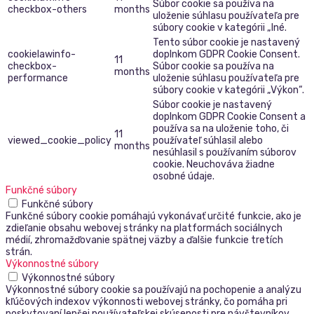
Súbor cookie sa používa na
checkbox-others
months
uloženie súhlasu používateľa pre
súbory cookie v kategórii „Iné.
Tento súbor cookie je nastavený
cookielawinfo-
doplnkom GDPR Cookie Consent.
11
checkbox-
Súbor cookie sa používa na
months
performance
uloženie súhlasu používateľa pre
súbory cookie v kategórii „Výkon“.
Súbor cookie je nastavený
doplnkom GDPR Cookie Consent a
používa sa na uloženie toho, či
11
viewed_cookie_policy
používateľ súhlasil alebo
months
nesúhlasil s používaním súborov
cookie. Neuchováva žiadne
osobné údaje.
Funkčné súbory
Funkčné súbory
Funkčné súbory cookie pomáhajú vykonávať určité funkcie, ako je
zdieľanie obsahu webovej stránky na platformách sociálnych
médií, zhromažďovanie spätnej väzby a ďalšie funkcie tretích
strán.
Výkonnostné súbory
Výkonnostné súbory
Výkonnostné súbory cookie sa používajú na pochopenie a analýzu
kľúčových indexov výkonnosti webovej stránky, čo pomáha pri
poskytovaní lepšej používateľskej skúsenosti pre návštevníkov.