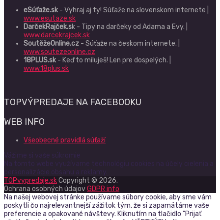
eSúťaže.sk
- Vyhraj aj ty! Súťaže na slovenskom internete |
www.esutaze.sk
DarčekRajček.s
k - Tipy na darčeky od Adama a Evy. |
www.darcekrajcek.sk
SoutěžeOnline.cz
- Súťaže na českom internete. |
www.soutezeonline.cz
18PLUS.sk
- Keď to miluješ! Len pre dospelých. |
www.18plus.sk
TOPVÝPREDAJE NA FACEBOOKU
WEB INFO
Všeobecné pravidlá súťaží
Vážime si vaše súkromie
Na tomto webe využívame technológiu cookies na účely cielenia a
personalizácie obsahu a reklamy.
TOPvypredaje.sk
Copyright © 2026.
Ochrana osobných údajov
GDPR info
Na našej webovej stránke používame súbory cookie, aby sme vám
poskytli čo najrelevantnejší zážitok tým, že si zapamätáme vaše
preferencie a opakované návštevy. Kliknutím na tlačidlo "Prijať