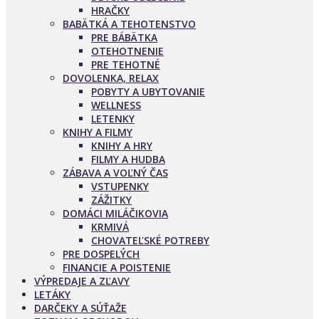
HRAČKY
BABÄTKÁ A TEHOTENSTVO
PRE BÁBÄTKA
OTEHOTNENIE
PRE TEHOTNÉ
DOVOLENKA, RELAX
POBYTY A UBYTOVANIE
WELLNESS
LETENKY
KNIHY A FILMY
KNIHY A HRY
FILMY A HUDBA
ZÁBAVA A VOĽNÝ ČAS
VSTUPENKY
ZÁŽITKY
DOMÁCI MILÁČIKOVIA
KRMIVÁ
CHOVATEĽSKÉ POTREBY
PRE DOSPELÝCH
FINANCIE A POISTENIE
VÝPREDAJE A ZĽAVY
LETÁKY
DARČEKY A SÚŤAŽE