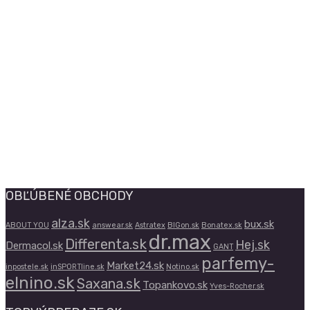
OBĽÚBENÉ OBCHODY
alza.sk
bux.sk
ABOUT YOU
answear.sk
Astratex
BIGon.sk
Bonatex.sk
dr.max
Differenta.sk
Hej.sk
Dermacol.sk
GANT
parfemy-
Market24.sk
inpostele.sk
inSPORTline.sk
Notino.sk
elnino.sk
Saxana.sk
Topankovo.sk
Yves-Rocher.sk