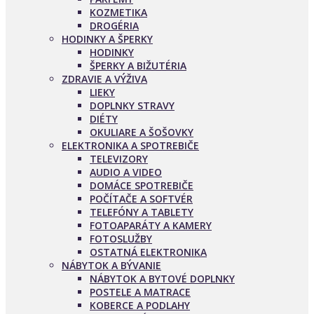
KOZMETIKA
DROGÉRIA
HODINKY A ŠPERKY
HODINKY
ŠPERKY A BIŽUTÉRIA
ZDRAVIE A VÝŽIVA
LIEKY
DOPLNKY STRAVY
DIÉTY
OKULIARE A ŠOŠOVKY
ELEKTRONIKA A SPOTREBIČE
TELEVIZORY
AUDIO A VIDEO
DOMÁCE SPOTREBIČE
POČÍTAČE A SOFTVÉR
TELEFÓNY A TABLETY
FOTOAPARÁTY A KAMERY
FOTOSLUŽBY
OSTATNÁ ELEKTRONIKA
NÁBYTOK A BÝVANIE
NÁBYTOK A BYTOVÉ DOPLNKY
POSTELE A MATRACE
KOBERCE A PODLAHY