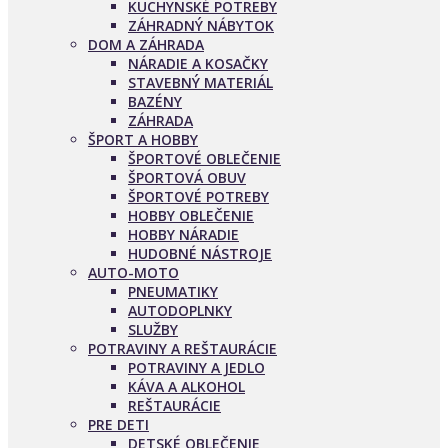
KUCHYNSKÉ POTREBY
ZÁHRADNÝ NÁBYTOK
DOM A ZÁHRADA
NÁRADIE A KOSAČKY
STAVEBNÝ MATERIÁL
BAZÉNY
ZÁHRADA
ŠPORT A HOBBY
ŠPORTOVÉ OBLEČENIE
ŠPORTOVÁ OBUV
ŠPORTOVÉ POTREBY
HOBBY OBLEČENIE
HOBBY NÁRADIE
HUDOBNÉ NÁSTROJE
AUTO-MOTO
PNEUMATIKY
AUTODOPLNKY
SLUŽBY
POTRAVINY A REŠTAURÁCIE
POTRAVINY A JEDLO
KÁVA A ALKOHOL
REŠTAURÁCIE
PRE DETI
DETSKÉ OBLEČENIE