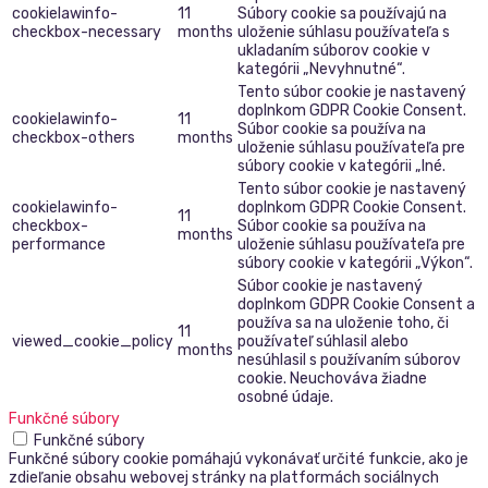
cookielawinfo-
11
Súbory cookie sa používajú na
checkbox-necessary
months
uloženie súhlasu používateľa s
ukladaním súborov cookie v
kategórii „Nevyhnutné“.
Tento súbor cookie je nastavený
doplnkom GDPR Cookie Consent.
cookielawinfo-
11
Súbor cookie sa používa na
checkbox-others
months
uloženie súhlasu používateľa pre
súbory cookie v kategórii „Iné.
Tento súbor cookie je nastavený
cookielawinfo-
doplnkom GDPR Cookie Consent.
11
checkbox-
Súbor cookie sa používa na
months
performance
uloženie súhlasu používateľa pre
súbory cookie v kategórii „Výkon“.
Súbor cookie je nastavený
doplnkom GDPR Cookie Consent a
používa sa na uloženie toho, či
11
viewed_cookie_policy
používateľ súhlasil alebo
months
nesúhlasil s používaním súborov
cookie. Neuchováva žiadne
osobné údaje.
Funkčné súbory
Funkčné súbory
Funkčné súbory cookie pomáhajú vykonávať určité funkcie, ako je
zdieľanie obsahu webovej stránky na platformách sociálnych