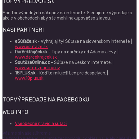
TOPVÝPREDAJE.SK
Monitor výhodných nákupov na internete. Sledujeme výpredaje a
akcie v obchodoch aby ste mohli nakupovať so zľavou.
NAŠI PARTNERI
eSúťaže.sk
- Vyhraj aj ty! Súťaže na slovenskom internete |
www.esutaze.sk
DarčekRajček.s
k - Tipy na darčeky od Adama a Evy. |
www.darcekrajcek.sk
SoutěžeOnline.cz
- Súťaže na českom internete. |
www.soutezeonline.cz
18PLUS.sk
- Keď to miluješ! Len pre dospelých. |
www.18plus.sk
TOPVÝPREDAJE NA FACEBOOKU
WEB INFO
Všeobecné pravidlá súťaží
Vážime si vaše súkromie
Na tomto webe využívame technológiu cookies na účely cielenia a