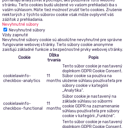
pomáhajú analyzovať a pochopiť, ako používate túto webovú
stránku. Tieto cookies budú uložené vo vašom prehliadači iba s
vaším súhlasom. Máte tiež možnosť zrušiť tieto cookies. Zrušenie
niektorých z týchto súborov cookie však môže ovplyvniť váš
zážitok z prehliadania.
Nevyhnutné súbory
Nevyhnutné súbory
Vždy zapnuté
Nevyhnutné súbory cookie sú absolútne nevyhnutné pre správne
fungovanie webovej stránky. Tieto súbory cookie anonymne
zaisťujú základné funkcie a bezpečnostné prvky webovej stránky.
Dĺžka
Cookie
Popis
trvania
Tento súbor cookie je nastavený
doplnkom GDPR Cookie Consent.
cookielawinfo-
11
Súbor cookie sa používa na
checkbox-analytics
months
uloženie súhlasu používateľa pre
súbory cookie v kategórii
„Analytika“.
Súbor cookie je nastavený na
základe súhlasu so súbormi
cookielawinfo-
11
cookie GDPR na zaznamenanie
checkbox-functional
months
súhlasu používateľa pre súbory
cookie v kategórii „Funkčné“.
Tento súbor cookie je nastavený
doplnkom GDPR Cookie Consent.