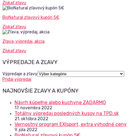
Získať zľavu
BioNatural zľavový kupón 5€
Získať zľavu
Zľava, výpredaj, akcia
Získať zľavu
VÝPREDAJE A ZĽAVY
Výpredaje a zľavy
Pridaj výpredaj
NAJNOVŠIE ZĽAVY A KUPÓNY
Návrh kúpeľne alebo kuchyne ZADARMO
17. novembra 2022
Totálny výpredaj posledných kusov na TPD.sk
21. októbra 2022
Vernostný program EXIsport, extra výhodné ceny
9. júla 2022
BioNatural zľavový kupón 5€