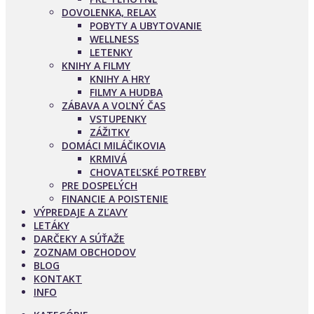
DOVOLENKA, RELAX
POBYTY A UBYTOVANIE
WELLNESS
LETENKY
KNIHY A FILMY
KNIHY A HRY
FILMY A HUDBA
ZÁBAVA A VOĽNÝ ČAS
VSTUPENKY
ZÁŽITKY
DOMÁCI MILÁČIKOVIA
KRMIVÁ
CHOVATEĽSKÉ POTREBY
PRE DOSPELÝCH
FINANCIE A POISTENIE
VÝPREDAJE A ZĽAVY
LETÁKY
DARČEKY A SÚŤAŽE
ZOZNAM OBCHODOV
BLOG
KONTAKT
INFO