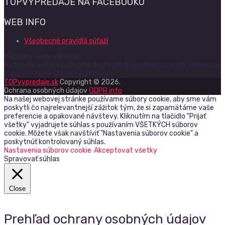
TOPVÝPREDAJE NA FACEBOOKU
WEB INFO
Všeobecné pravidlá súťaží
Vážime si vaše súkromie
Na tomto webe využívame technológiu cookies na účely cielenia a
personalizácie obsahu a reklamy.
TOPvypredaje.sk
Copyright © 2026.
Ochrana osobných údajov
GDPR info
Na našej webovej stránke používame súbory cookie, aby sme vám
poskytli čo najrelevantnejší zážitok tým, že si zapamätáme vaše
preferencie a opakované návštevy. Kliknutím na tlačidlo "Prijať
všetky" vyjadrujete súhlas s používaním VŠETKÝCH súborov
cookie. Môžete však navštíviť "Nastavenia súborov cookie" a
poskytnúť kontrolovaný súhlas.
Nastavenia súborov cookie
Akceptovat všetky
Spravovať súhlas
Close
Prehľad ochrany osobných údajov