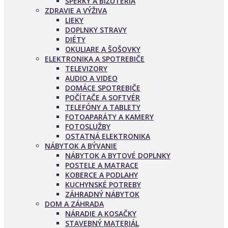
ŠPERKY A BIŽUTÉRIA
ZDRAVIE A VÝŽIVA
LIEKY
DOPLNKY STRAVY
DIÉTY
OKULIARE A ŠOŠOVKY
ELEKTRONIKA A SPOTREBIČE
TELEVIZORY
AUDIO A VIDEO
DOMÁCE SPOTREBIČE
POČÍTAČE A SOFTVÉR
TELEFÓNY A TABLETY
FOTOAPARÁTY A KAMERY
FOTOSLUŽBY
OSTATNÁ ELEKTRONIKA
NÁBYTOK A BÝVANIE
NÁBYTOK A BYTOVÉ DOPLNKY
POSTELE A MATRACE
KOBERCE A PODLAHY
KUCHYNSKÉ POTREBY
ZÁHRADNÝ NÁBYTOK
DOM A ZÁHRADA
NÁRADIE A KOSAČKY
STAVEBNÝ MATERIÁL