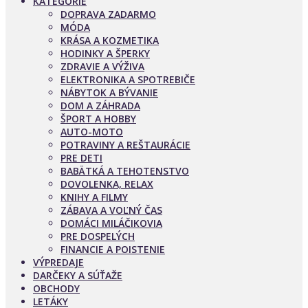
KATEGÓRIE
DOPRAVA ZADARMO
MÓDA
KRÁSA A KOZMETIKA
HODINKY A ŠPERKY
ZDRAVIE A VÝŽIVA
ELEKTRONIKA A SPOTREBIČE
NÁBYTOK A BÝVANIE
DOM A ZÁHRADA
ŠPORT A HOBBY
AUTO-MOTO
POTRAVINY A REŠTAURÁCIE
PRE DETI
BABÄTKÁ A TEHOTENSTVO
DOVOLENKA, RELAX
KNIHY A FILMY
ZÁBAVA A VOĽNÝ ČAS
DOMÁCI MILÁČIKOVIA
PRE DOSPELÝCH
FINANCIE A POISTENIE
VÝPREDAJE
DARČEKY A SÚŤAŽE
OBCHODY
LETÁKY