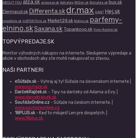
alza.sk
bux.sk
ABOUT YOU
answear.sk
Astratex
BIGon.sk
Bonatex.sk
dr.max
Differenta.sk
Hej.sk
Dermacol.sk
GANT
parfemy-
Market24.sk
inpostele.sk
inSPORTline.sk
Notino.sk
elnino.sk
Saxana.sk
Topankovo.sk
Yves-Rocher.sk
TOPVÝPREDAJE.SK
Monitor výhodných nákupov na internete. Sledujeme výpredaje a
akcie v obchodoch aby ste mohli nakupovať so zľavou.
NAŠI PARTNERI
eSúťaže.sk
- Vyhraj aj ty! Súťaže na slovenskom internete |
www.esutaze.sk
DarčekRajček.s
k - Tipy na darčeky od Adama a Evy. |
www.darcekrajcek.sk
SoutěžeOnline.cz
- Súťaže na českom internete. |
www.soutezeonline.cz
18PLUS.sk
- Keď to miluješ! Len pre dospelých. |
www.18plus.sk