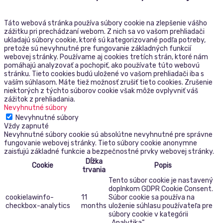
Táto webová stránka používa súbory cookie na zlepšenie vášho
zážitku pri prechádzaní webom. Z nich sa vo vašom prehliadači
ukladajú súbory cookie, ktoré sú kategorizované podľa potreby,
pretože sú nevyhnutné pre fungovanie základných funkcií
webovej stránky. Používame aj cookies tretích strán, ktoré nám
pomáhajú analyzovať a pochopiť, ako používate túto webovú
stránku. Tieto cookies budú uložené vo vašom prehliadači iba s
vaším súhlasom. Máte tiež možnosť zrušiť tieto cookies. Zrušenie
niektorých z týchto súborov cookie však môže ovplyvniť váš
zážitok z prehliadania.
Nevyhnutné súbory
Nevyhnutné súbory
Vždy zapnuté
Nevyhnutné súbory cookie sú absolútne nevyhnutné pre správne
fungovanie webovej stránky. Tieto súbory cookie anonymne
zaisťujú základné funkcie a bezpečnostné prvky webovej stránky.
Dĺžka
Cookie
Popis
trvania
Tento súbor cookie je nastavený
doplnkom GDPR Cookie Consent.
cookielawinfo-
11
Súbor cookie sa používa na
checkbox-analytics
months
uloženie súhlasu používateľa pre
súbory cookie v kategórii
„Analytika“.