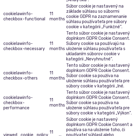
Súbor cookie je nastavený na
základe súhlasu so súbormi
cookielawinfo-
11
cookie GDPR na zaznamenanie
checkbox-functional
months
súhlasu používateľa pre súbory
cookie v kategórii „Funkčné“.
Tento súbor cookie je nastavený
doplnkom GDPR Cookie Consent.
cookielawinfo-
11
Súbory cookie sa používajú na
checkbox-necessary
months
uloženie súhlasu používateľa s
ukladaním súborov cookie v
kategórii „Nevyhnutné“.
Tento súbor cookie je nastavený
doplnkom GDPR Cookie Consent.
cookielawinfo-
11
Súbor cookie sa používa na
checkbox-others
months
uloženie súhlasu používateľa pre
súbory cookie v kategórii „Iné.
Tento súbor cookie je nastavený
cookielawinfo-
doplnkom GDPR Cookie Consent.
11
checkbox-
Súbor cookie sa používa na
months
performance
uloženie súhlasu používateľa pre
súbory cookie v kategórii „Výkon“.
Súbor cookie je nastavený
doplnkom GDPR Cookie Consent a
používa sa na uloženie toho, či
11
viewed_cookie_policy
používateľ súhlasil alebo