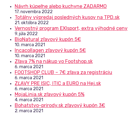
Návrh kúpeľne alebo kuchyne ZADARMO
17. novembra 2022
Totálny výpredaj posledných kusov na TPD.sk
21. októbra 2022
Vernostný program EXIsport, extra výhodné ceny
9. júla 2022
BioNatural zľavový kupón 5€
10. marca 2021
Incacollagen zľavový kupón 5€
10. marca 2021
Zľava 7% na nákup vo Footshop.sk
6. marca 2021
FOOTSHOP CLUB – 7€ zľava za registráciu
6. marca 2021
ZĽAVY PRE ISIC, ITIC a EURO na Hej.sk
6. marca 2021
MojaLinia.sk zľavový kupón 5%
4. marca 2021
Bohatstvo-prirody.sk zľavový kupón 3€
2. marca 2021