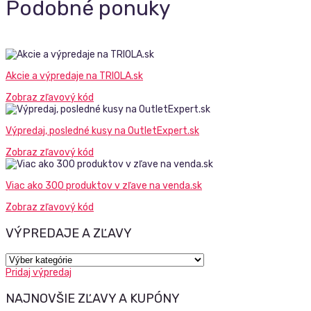
Podobné ponuky
Akcie a výpredaje na TRIOLA.sk
Zobraz zľavový kód
Výpredaj, posledné kusy na OutletExpert.sk
Zobraz zľavový kód
Viac ako 300 produktov v zľave na venda.sk
Zobraz zľavový kód
VÝPREDAJE A ZĽAVY
Výpredaje
a
Pridaj výpredaj
zľavy
NAJNOVŠIE ZĽAVY A KUPÓNY