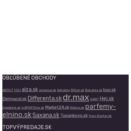
OBĽÚBENÉ OBCHODY
alza.sk
bux.sk
ABOUT YOU
answear.sk
Astratex
BIGon.sk
Bonatex.sk
dr.max
Differenta.sk
Hej.sk
Dermacol.sk
GANT
parfemy-
Market24.sk
inpostele.sk
inSPORTline.sk
Notino.sk
elnino.sk
Saxana.sk
Topankovo.sk
Yves-Rocher.sk
TOPVÝPREDAJE.SK