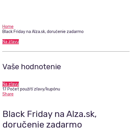
Home
Black Friday na Alza.sk, doručenie zadarmo
Na zľavu
Vaše hodnotenie
Na zľavu
17 Počet použití zľavy/kupónu
Share
Black Friday na Alza.sk,
doručenie zadarmo