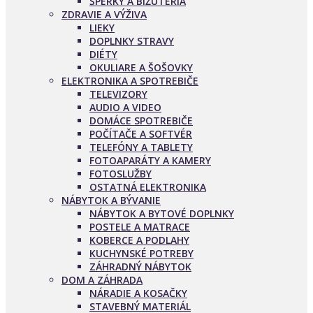
ŠPERKY A BIŽUTÉRIA
ZDRAVIE A VÝŽIVA
LIEKY
DOPLNKY STRAVY
DIÉTY
OKULIARE A ŠOŠOVKY
ELEKTRONIKA A SPOTREBIČE
TELEVIZORY
AUDIO A VIDEO
DOMÁCE SPOTREBIČE
POČÍTAČE A SOFTVÉR
TELEFÓNY A TABLETY
FOTOAPARÁTY A KAMERY
FOTOSLUŽBY
OSTATNÁ ELEKTRONIKA
NÁBYTOK A BÝVANIE
NÁBYTOK A BYTOVÉ DOPLNKY
POSTELE A MATRACE
KOBERCE A PODLAHY
KUCHYNSKÉ POTREBY
ZÁHRADNÝ NÁBYTOK
DOM A ZÁHRADA
NÁRADIE A KOSAČKY
STAVEBNÝ MATERIÁL