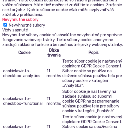
stránku. Tieto cookies budú uložené vo vašom prehliadači iba s
vaším súhlasom. Máte tiež možnosť zrušiť tieto cookies. Zrušenie
niektorých z týchto súborov cookie však môže ovplyvniť váš
zážitok z prehliadania.
Nevyhnutné súbory
Nevyhnutné súbory
Vždy zapnuté
Nevyhnutné súbory cookie sú absolútne nevyhnutné pre správne
fungovanie webovej stránky. Tieto súbory cookie anonymne
zaisťujú základné funkcie a bezpečnostné prvky webovej stránky.
Dĺžka
Cookie
Popis
trvania
Tento súbor cookie je nastavený
doplnkom GDPR Cookie Consent.
cookielawinfo-
11
Súbor cookie sa používa na
checkbox-analytics
months
uloženie súhlasu používateľa pre
súbory cookie v kategórii
„Analytika“.
Súbor cookie je nastavený na
základe súhlasu so súbormi
cookielawinfo-
11
cookie GDPR na zaznamenanie
checkbox-functional
months
súhlasu používateľa pre súbory
cookie v kategórii „Funkčné“.
Tento súbor cookie je nastavený
doplnkom GDPR Cookie Consent.
cookielawinfo-
11
Súbory cookie sa používajú na