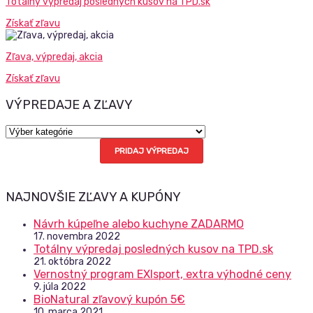
Totálny výpredaj posledných kusov na TPD.sk
Získať zľavu
Zľava, výpredaj, akcia
Získať zľavu
VÝPREDAJE A ZĽAVY
Výpredaje
a
PRIDAJ VÝPREDAJ
zľavy
NAJNOVŠIE ZĽAVY A KUPÓNY
Návrh kúpeľne alebo kuchyne ZADARMO
17. novembra 2022
Totálny výpredaj posledných kusov na TPD.sk
21. októbra 2022
Vernostný program EXIsport, extra výhodné ceny
9. júla 2022
BioNatural zľavový kupón 5€
10. marca 2021