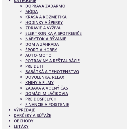
KATEGÓRIE
DOPRAVA ZADARMO
MÓDA
KRÁSA A KOZMETIKA
HODINKY A ŠPERKY
ZDRAVIE A VÝŽIVA
ELEKTRONIKA A SPOTREBIČE
NÁBYTOK A BÝVANIE
DOM A ZÁHRADA
ŠPORT A HOBBY
AUTO-MOTO
POTRAVINY A REŠTAURÁCIE
PRE DETI
BABÄTKÁ A TEHOTENSTVO
DOVOLENKA, RELAX
KNIHY A FILMY
ZÁBAVA A VOĽNÝ ČAS
DOMÁCI MILÁČIKOVIA
PRE DOSPELÝCH
FINANCIE A POISTENIE
VÝPREDAJE
DARČEKY A SÚŤAŽE
OBCHODY
LETÁKY