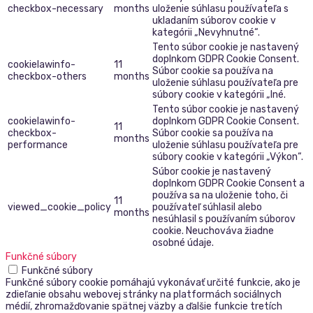
checkbox-necessary
months
uloženie súhlasu používateľa s
ukladaním súborov cookie v
kategórii „Nevyhnutné“.
Tento súbor cookie je nastavený
doplnkom GDPR Cookie Consent.
cookielawinfo-
11
Súbor cookie sa používa na
checkbox-others
months
uloženie súhlasu používateľa pre
súbory cookie v kategórii „Iné.
Tento súbor cookie je nastavený
cookielawinfo-
doplnkom GDPR Cookie Consent.
11
checkbox-
Súbor cookie sa používa na
months
performance
uloženie súhlasu používateľa pre
súbory cookie v kategórii „Výkon“.
Súbor cookie je nastavený
doplnkom GDPR Cookie Consent a
používa sa na uloženie toho, či
11
viewed_cookie_policy
používateľ súhlasil alebo
months
nesúhlasil s používaním súborov
cookie. Neuchováva žiadne
osobné údaje.
Funkčné súbory
Funkčné súbory
Funkčné súbory cookie pomáhajú vykonávať určité funkcie, ako je
zdieľanie obsahu webovej stránky na platformách sociálnych
médií, zhromažďovanie spätnej väzby a ďalšie funkcie tretích