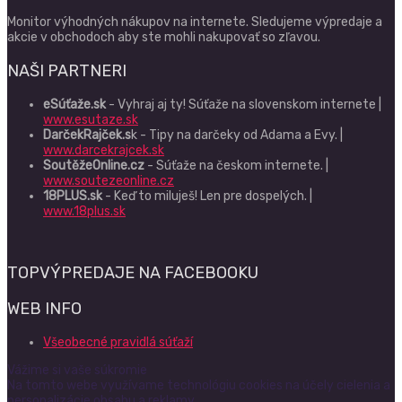
Monitor výhodných nákupov na internete. Sledujeme výpredaje a
akcie v obchodoch aby ste mohli nakupovať so zľavou.
NAŠI PARTNERI
eSúťaže.sk
- Vyhraj aj ty! Súťaže na slovenskom internete |
www.esutaze.sk
DarčekRajček.s
k - Tipy na darčeky od Adama a Evy. |
www.darcekrajcek.sk
SoutěžeOnline.cz
- Súťaže na českom internete. |
www.soutezeonline.cz
18PLUS.sk
- Keď to miluješ! Len pre dospelých. |
www.18plus.sk
TOPVÝPREDAJE NA FACEBOOKU
WEB INFO
Všeobecné pravidlá súťaží
Vážime si vaše súkromie
Na tomto webe využívame technológiu cookies na účely cielenia a
personalizácie obsahu a reklamy.