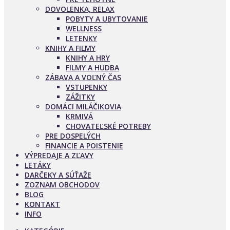
DOVOLENKA, RELAX
POBYTY A UBYTOVANIE
WELLNESS
LETENKY
KNIHY A FILMY
KNIHY A HRY
FILMY A HUDBA
ZÁBAVA A VOĽNÝ ČAS
VSTUPENKY
ZÁŽITKY
DOMÁCI MILÁČIKOVIA
KRMIVÁ
CHOVATEĽSKÉ POTREBY
PRE DOSPELÝCH
FINANCIE A POISTENIE
VÝPREDAJE A ZĽAVY
LETÁKY
DARČEKY A SÚŤAŽE
ZOZNAM OBCHODOV
BLOG
KONTAKT
INFO