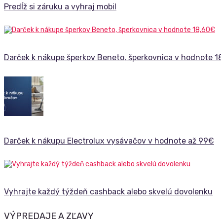
Predĺž si záruku a vyhraj mobil
Darček k nákupe šperkov Beneto, šperkovnica v hodnote 1
Darček k nákupu Electrolux vysávačov v hodnote až 99€
Vyhrajte každý týždeň cashback alebo skvelú dovolenku
VÝPREDAJE A ZĽAVY