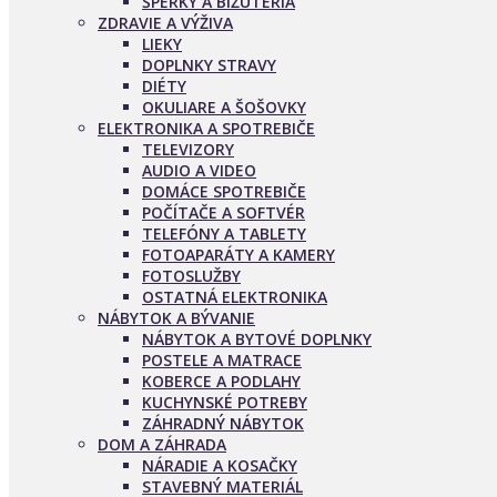
ŠPERKY A BIŽUTÉRIA
ZDRAVIE A VÝŽIVA
LIEKY
DOPLNKY STRAVY
DIÉTY
OKULIARE A ŠOŠOVKY
ELEKTRONIKA A SPOTREBIČE
TELEVIZORY
AUDIO A VIDEO
DOMÁCE SPOTREBIČE
POČÍTAČE A SOFTVÉR
TELEFÓNY A TABLETY
FOTOAPARÁTY A KAMERY
FOTOSLUŽBY
OSTATNÁ ELEKTRONIKA
NÁBYTOK A BÝVANIE
NÁBYTOK A BYTOVÉ DOPLNKY
POSTELE A MATRACE
KOBERCE A PODLAHY
KUCHYNSKÉ POTREBY
ZÁHRADNÝ NÁBYTOK
DOM A ZÁHRADA
NÁRADIE A KOSAČKY
STAVEBNÝ MATERIÁL