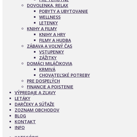
DOVOLENKA, RELAX
POBYTY A UBYTOVANIE
WELLNESS
LETENKY
KNIHY A FILMY
KNIHY A HRY
FILMY A HUDBA
ZÁBAVA A VOĽNÝ ČAS
VSTUPENKY
ZÁŽITKY
DOMÁCI MILÁČIKOVIA
KRMIVÁ
CHOVATEĽSKÉ POTREBY
PRE DOSPELÝCH
FINANCIE A POISTENIE
VÝPREDAJE A ZĽAVY
LETÁKY
DARČEKY A SÚŤAŽE
ZOZNAM OBCHODOV
BLOG
KONTAKT
INFO