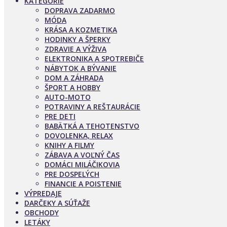
KATEGÓRIE
DOPRAVA ZADARMO
MÓDA
KRÁSA A KOZMETIKA
HODINKY A ŠPERKY
ZDRAVIE A VÝŽIVA
ELEKTRONIKA A SPOTREBIČE
NÁBYTOK A BÝVANIE
DOM A ZÁHRADA
ŠPORT A HOBBY
AUTO-MOTO
POTRAVINY A REŠTAURÁCIE
PRE DETI
BABÄTKÁ A TEHOTENSTVO
DOVOLENKA, RELAX
KNIHY A FILMY
ZÁBAVA A VOĽNÝ ČAS
DOMÁCI MILÁČIKOVIA
PRE DOSPELÝCH
FINANCIE A POISTENIE
VÝPREDAJE
DARČEKY A SÚŤAŽE
OBCHODY
LETÁKY