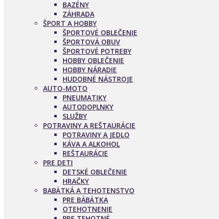
BAZÉNY
ZÁHRADA
ŠPORT A HOBBY
ŠPORTOVÉ OBLEČENIE
ŠPORTOVÁ OBUV
ŠPORTOVÉ POTREBY
HOBBY OBLEČENIE
HOBBY NÁRADIE
HUDOBNÉ NÁSTROJE
AUTO-MOTO
PNEUMATIKY
AUTODOPLNKY
SLUŽBY
POTRAVINY A REŠTAURÁCIE
POTRAVINY A JEDLO
KÁVA A ALKOHOL
REŠTAURÁCIE
PRE DETI
DETSKÉ OBLEČENIE
HRAČKY
BABÄTKÁ A TEHOTENSTVO
PRE BÁBÄTKA
OTEHOTNENIE
PRE TEHOTNÉ