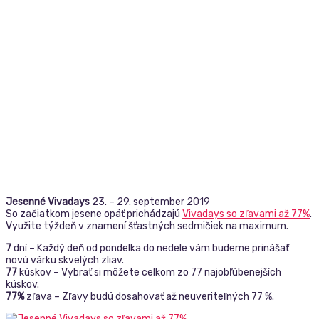
Jesenné Vivadays
23. – 29. september 2019
So začiatkom jesene opäť prichádzajú
Vivadays so zľavami až 77%
.
Využite týždeň v znamení šťastných sedmičiek na maximum.
7
dní – Každý deň od pondelka do nedele vám budeme prinášať
novú várku skvelých zliav.
77
kúskov – Vybrať si môžete celkom zo 77 najobľúbenejších
kúskov.
77%
zľava – Zľavy budú dosahovať až neuveriteľných 77 %.