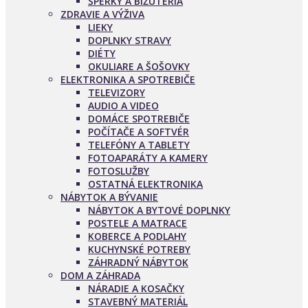
ŠPERKY A BIŽUTÉRIA
ZDRAVIE A VÝŽIVA
LIEKY
DOPLNKY STRAVY
DIÉTY
OKULIARE A ŠOŠOVKY
ELEKTRONIKA A SPOTREBIČE
TELEVIZORY
AUDIO A VIDEO
DOMÁCE SPOTREBIČE
POČÍTAČE A SOFTVÉR
TELEFÓNY A TABLETY
FOTOAPARÁTY A KAMERY
FOTOSLUŽBY
OSTATNÁ ELEKTRONIKA
NÁBYTOK A BÝVANIE
NÁBYTOK A BYTOVÉ DOPLNKY
POSTELE A MATRACE
KOBERCE A PODLAHY
KUCHYNSKÉ POTREBY
ZÁHRADNÝ NÁBYTOK
DOM A ZÁHRADA
NÁRADIE A KOSAČKY
STAVEBNÝ MATERIÁL