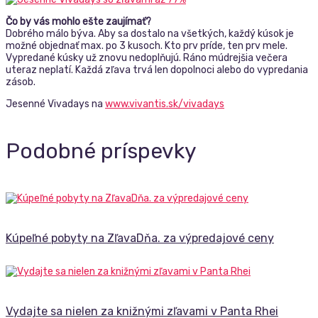
Čo by vás mohlo ešte zaujímať?
Dobrého málo býva. Aby sa dostalo na všetkých, každý kúsok je
možné objednať max. po 3 kusoch. Kto prv príde, ten prv mele.
Vypredané kúsky už znovu nedoplňujú. Ráno múdrejšia večera
uteraz neplatí. Každá zľava trvá len dopolnoci alebo do vypredania
zásob.
Jesenné Vivadays na
www.vivantis.sk/vivadays
Podobné príspevky
Kúpeľné pobyty na ZľavaDňa. za výpredajové ceny
Vydajte sa nielen za knižnými zľavami v Panta Rhei