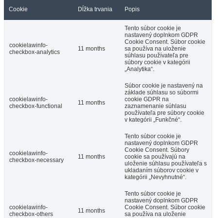
Cookie
Dĺžka trvania
Popis
Tento súbor cookie je
nastavený doplnkom GDPR
Cookie Consent. Súbor cookie
cookielawinfo-
11 months
sa používa na uloženie
checkbox-analytics
súhlasu používateľa pre
súbory cookie v kategórii
„Analytika“.
Súbor cookie je nastavený na
základe súhlasu so súbormi
cookielawinfo-
cookie GDPR na
11 months
checkbox-functional
zaznamenanie súhlasu
používateľa pre súbory cookie
v kategórii „Funkčné“.
Tento súbor cookie je
nastavený doplnkom GDPR
Cookie Consent. Súbory
cookielawinfo-
11 months
cookie sa používajú na
checkbox-necessary
uloženie súhlasu používateľa s
ukladaním súborov cookie v
kategórii „Nevyhnutné“.
Tento súbor cookie je
nastavený doplnkom GDPR
cookielawinfo-
Cookie Consent. Súbor cookie
11 months
checkbox-others
sa používa na uloženie