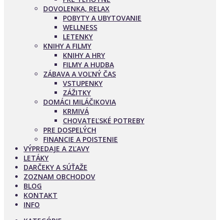
DOVOLENKA, RELAX
POBYTY A UBYTOVANIE
WELLNESS
LETENKY
KNIHY A FILMY
KNIHY A HRY
FILMY A HUDBA
ZÁBAVA A VOĽNÝ ČAS
VSTUPENKY
ZÁŽITKY
DOMÁCI MILÁČIKOVIA
KRMIVÁ
CHOVATEĽSKÉ POTREBY
PRE DOSPELÝCH
FINANCIE A POISTENIE
VÝPREDAJE A ZĽAVY
LETÁKY
DARČEKY A SÚŤAŽE
ZOZNAM OBCHODOV
BLOG
KONTAKT
INFO