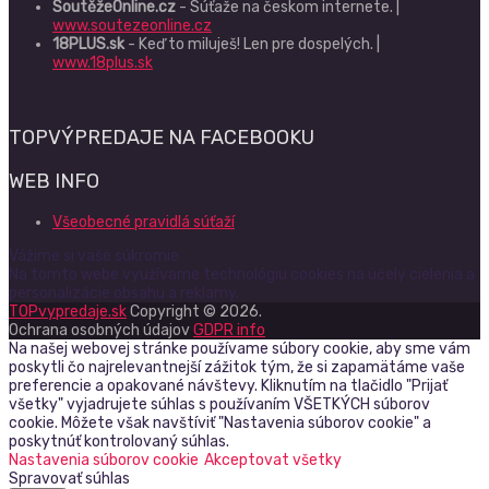
SoutěžeOnline.cz
- Súťaže na českom internete. |
www.soutezeonline.cz
18PLUS.sk
- Keď to miluješ! Len pre dospelých. |
www.18plus.sk
TOPVÝPREDAJE NA FACEBOOKU
WEB INFO
Všeobecné pravidlá súťaží
Vážime si vaše súkromie
Na tomto webe využívame technológiu cookies na účely cielenia a
personalizácie obsahu a reklamy.
TOPvypredaje.sk
Copyright © 2026.
Ochrana osobných údajov
GDPR info
Na našej webovej stránke používame súbory cookie, aby sme vám
poskytli čo najrelevantnejší zážitok tým, že si zapamätáme vaše
preferencie a opakované návštevy. Kliknutím na tlačidlo "Prijať
všetky" vyjadrujete súhlas s používaním VŠETKÝCH súborov
cookie. Môžete však navštíviť "Nastavenia súborov cookie" a
poskytnúť kontrolovaný súhlas.
Nastavenia súborov cookie
Akceptovat všetky
Spravovať súhlas