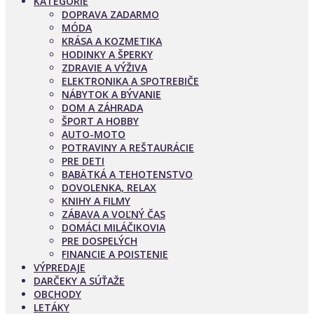
KATEGÓRIE
DOPRAVA ZADARMO
MÓDA
KRÁSA A KOZMETIKA
HODINKY A ŠPERKY
ZDRAVIE A VÝŽIVA
ELEKTRONIKA A SPOTREBIČE
NÁBYTOK A BÝVANIE
DOM A ZÁHRADA
ŠPORT A HOBBY
AUTO-MOTO
POTRAVINY A REŠTAURÁCIE
PRE DETI
BABÄTKÁ A TEHOTENSTVO
DOVOLENKA, RELAX
KNIHY A FILMY
ZÁBAVA A VOĽNÝ ČAS
DOMÁCI MILÁČIKOVIA
PRE DOSPELÝCH
FINANCIE A POISTENIE
VÝPREDAJE
DARČEKY A SÚŤAŽE
OBCHODY
LETÁKY