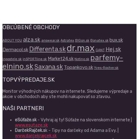
OBĽÚBENÉ OBCHODY
alza.sk
bux.sk
ABOUT YOU
answear.sk
Astratex
BIGon.sk
Bonatex.sk
dr.max
Differenta.sk
Hej.sk
Dermacol.sk
GANT
parfemy-
Market24.sk
inpostele.sk
inSPORTline.sk
Notino.sk
elnino.sk
Saxana.sk
Topankovo.sk
Yves-Rocher.sk
TOPVÝPREDAJE.SK
Monitor výhodných nákupov na internete. Sledujeme výpredaje a
akcie v obchodoch aby ste mohli nakupovať so zľavou.
NAŠI PARTNERI
eSúťaže.sk
- Vyhraj aj ty! Súťaže na slovenskom internete |
www.esutaze.sk
DarčekRajček.s
k - Tipy na darčeky od Adama a Evy. |
www.darcekrajcek.sk