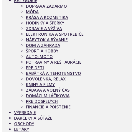
KATEGÓRIE
DOPRAVA ZADARMO
MÓDA
KRÁSA A KOZMETIKA
HODINKY A ŠPERKY
ZDRAVIE A VÝŽIVA
ELEKTRONIKA A SPOTREBIČE
NÁBYTOK A BÝVANIE
DOM A ZÁHRADA
ŠPORT A HOBBY
AUTO-MOTO
POTRAVINY A REŠTAURÁCIE
PRE DETI
BABÄTKÁ A TEHOTENSTVO
DOVOLENKA, RELAX
KNIHY A FILMY
ZÁBAVA A VOĽNÝ ČAS
DOMÁCI MILÁČIKOVIA
PRE DOSPELÝCH
FINANCIE A POISTENIE
VÝPREDAJE
DARČEKY A SÚŤAŽE
OBCHODY
LETÁKY