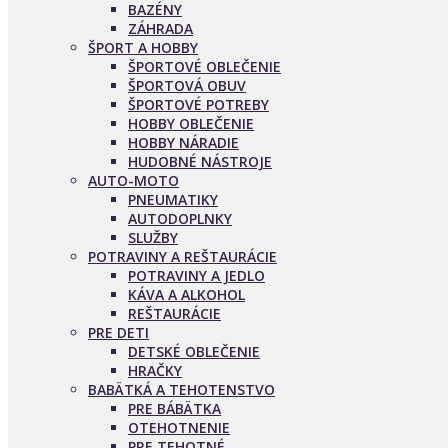
BAZÉNY
ZÁHRADA
ŠPORT A HOBBY
ŠPORTOVÉ OBLEČENIE
ŠPORTOVÁ OBUV
ŠPORTOVÉ POTREBY
HOBBY OBLEČENIE
HOBBY NÁRADIE
HUDOBNÉ NÁSTROJE
AUTO-MOTO
PNEUMATIKY
AUTODOPLNKY
SLUŽBY
POTRAVINY A REŠTAURÁCIE
POTRAVINY A JEDLO
KÁVA A ALKOHOL
REŠTAURÁCIE
PRE DETI
DETSKÉ OBLEČENIE
HRAČKY
BABÄTKÁ A TEHOTENSTVO
PRE BÁBÄTKA
OTEHOTNENIE
PRE TEHOTNÉ