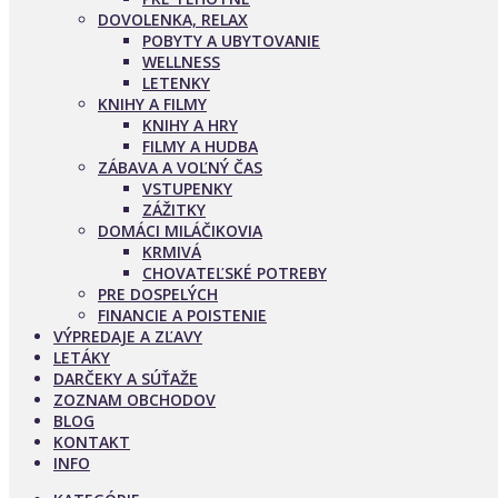
DOVOLENKA, RELAX
POBYTY A UBYTOVANIE
WELLNESS
LETENKY
KNIHY A FILMY
KNIHY A HRY
FILMY A HUDBA
ZÁBAVA A VOĽNÝ ČAS
VSTUPENKY
ZÁŽITKY
DOMÁCI MILÁČIKOVIA
KRMIVÁ
CHOVATEĽSKÉ POTREBY
PRE DOSPELÝCH
FINANCIE A POISTENIE
VÝPREDAJE A ZĽAVY
LETÁKY
DARČEKY A SÚŤAŽE
ZOZNAM OBCHODOV
BLOG
KONTAKT
INFO