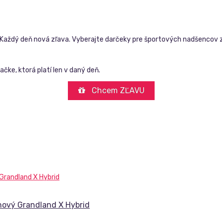
Každý deň nová zľava. Vyberajte darčeky pre športových nadšencov z
čke, ktorá platí len v daný deň.
Chcem ZĽAVU
 nový Grandland X Hybrid