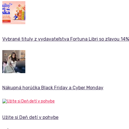
Vybrané tituly z vydavateľstva Fortuna Libri so zľavou 14%
Nákupná horúčka Black Friday a Cyber Monday
Užite si Deň detí v pohybe