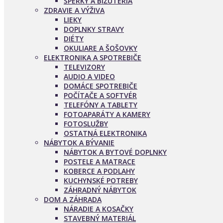
ŠPERKY A BIŽUTÉRIA
ZDRAVIE A VÝŽIVA
LIEKY
DOPLNKY STRAVY
DIÉTY
OKULIARE A ŠOŠOVKY
ELEKTRONIKA A SPOTREBIČE
TELEVIZORY
AUDIO A VIDEO
DOMÁCE SPOTREBIČE
POČÍTAČE A SOFTVÉR
TELEFÓNY A TABLETY
FOTOAPARÁTY A KAMERY
FOTOSLUŽBY
OSTATNÁ ELEKTRONIKA
NÁBYTOK A BÝVANIE
NÁBYTOK A BYTOVÉ DOPLNKY
POSTELE A MATRACE
KOBERCE A PODLAHY
KUCHYNSKÉ POTREBY
ZÁHRADNÝ NÁBYTOK
DOM A ZÁHRADA
NÁRADIE A KOSAČKY
STAVEBNÝ MATERIÁL