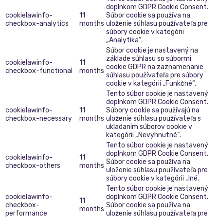
doplnkom GDPR Cookie Consent.
cookielawinfo-
11
Súbor cookie sa používa na
checkbox-analytics
months
uloženie súhlasu používateľa pre
súbory cookie v kategórii
„Analytika“.
Súbor cookie je nastavený na
základe súhlasu so súbormi
cookielawinfo-
11
cookie GDPR na zaznamenanie
checkbox-functional
months
súhlasu používateľa pre súbory
cookie v kategórii „Funkčné“.
Tento súbor cookie je nastavený
doplnkom GDPR Cookie Consent.
cookielawinfo-
11
Súbory cookie sa používajú na
checkbox-necessary
months
uloženie súhlasu používateľa s
ukladaním súborov cookie v
kategórii „Nevyhnutné“.
Tento súbor cookie je nastavený
doplnkom GDPR Cookie Consent.
cookielawinfo-
11
Súbor cookie sa používa na
checkbox-others
months
uloženie súhlasu používateľa pre
súbory cookie v kategórii „Iné.
Tento súbor cookie je nastavený
cookielawinfo-
doplnkom GDPR Cookie Consent.
11
checkbox-
Súbor cookie sa používa na
months
performance
uloženie súhlasu používateľa pre