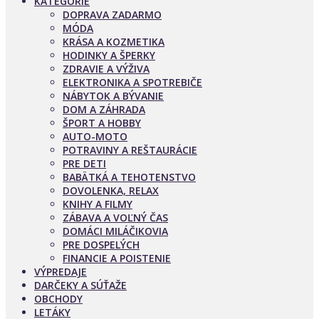
KATEGÓRIE
DOPRAVA ZADARMO
MÓDA
KRÁSA A KOZMETIKA
HODINKY A ŠPERKY
ZDRAVIE A VÝŽIVA
ELEKTRONIKA A SPOTREBIČE
NÁBYTOK A BÝVANIE
DOM A ZÁHRADA
ŠPORT A HOBBY
AUTO-MOTO
POTRAVINY A REŠTAURÁCIE
PRE DETI
BABÄTKÁ A TEHOTENSTVO
DOVOLENKA, RELAX
KNIHY A FILMY
ZÁBAVA A VOĽNÝ ČAS
DOMÁCI MILÁČIKOVIA
PRE DOSPELÝCH
FINANCIE A POISTENIE
VÝPREDAJE
DARČEKY A SÚŤAŽE
OBCHODY
LETÁKY