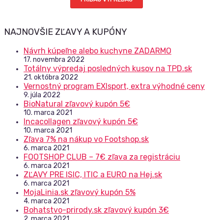
zľavy
NAJNOVŠIE ZĽAVY A KUPÓNY
Návrh kúpeľne alebo kuchyne ZADARMO
17. novembra 2022
Totálny výpredaj posledných kusov na TPD.sk
21. októbra 2022
Vernostný program EXIsport, extra výhodné ceny
9. júla 2022
BioNatural zľavový kupón 5€
10. marca 2021
Incacollagen zľavový kupón 5€
10. marca 2021
Zľava 7% na nákup vo Footshop.sk
6. marca 2021
FOOTSHOP CLUB – 7€ zľava za registráciu
6. marca 2021
ZĽAVY PRE ISIC, ITIC a EURO na Hej.sk
6. marca 2021
MojaLinia.sk zľavový kupón 5%
4. marca 2021
Bohatstvo-prirody.sk zľavový kupón 3€
2. marca 2021