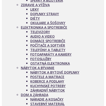
ŠPERKY A BIŽUTÉRIA
ZDRAVIE A VÝŽIVA
LIEKY
DOPLNKY STRAVY
DIÉTY
OKULIARE A ŠOŠOVKY
ELEKTRONIKA A SPOTREBIČE
TELEVIZORY
AUDIO A VIDEO
DOMÁCE SPOTREBIČE
POČÍTAČE A SOFTVÉR
TELEFÓNY A TABLETY
FOTOAPARÁTY A KAMERY
FOTOSLUŽBY
OSTATNÁ ELEKTRONIKA
NÁBYTOK A BÝVANIE
NÁBYTOK A BYTOVÉ DOPLNKY
POSTELE A MATRACE
KOBERCE A PODLAHY
KUCHYNSKÉ POTREBY
ZÁHRADNÝ NÁBYTOK
DOM A ZÁHRADA
NÁRADIE A KOSAČKY
STAVEBNÝ MATERIÁL