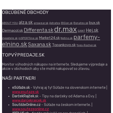
OBĽÚBENÉ OBCHODY
alza.sk
bux.sk
ABOUT YOU
answear.sk
Astratex
BIGon.sk
Bonatex.sk
dr.max
Differenta.sk
Hej.sk
Dermacol.sk
GANT
parfemy-
Market24.sk
inpostele.sk
inSPORTline.sk
Notino.sk
elnino.sk
Saxana.sk
Topankovo.sk
Yves-Rocher.sk
TOPVÝPREDAJE.SK
Monitor výhodných nákupov na internete. Sledujeme výpredaje a
akcie v obchodoch aby ste mohli nakupovať so zľavou.
NAŠI PARTNERI
eSúťaže.sk
- Vyhraj aj ty! Súťaže na slovenskom internete |
www.esutaze.sk
DarčekRajček.s
k - Tipy na darčeky od Adama a Evy. |
www.darcekrajcek.sk
SoutěžeOnline.cz
- Súťaže na českom internete. |
www.soutezeonline.cz