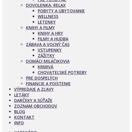
DOVOLENKA, RELAX
POBYTY A UBYTOVANIE
WELLNESS
LETENKY
KNIHY A FILMY
KNIHY A HRY
FILMY A HUDBA
ZÁBAVA A VOĽNÝ ČAS
VSTUPENKY
ZÁŽITKY
DOMÁCI MILÁČIKOVIA
KRMIVÁ
CHOVATEĽSKÉ POTREBY
PRE DOSPELÝCH
FINANCIE A POISTENIE
VÝPREDAJE A ZĽAVY
LETÁKY
DARČEKY A SÚŤAŽE
ZOZNAM OBCHODOV
BLOG
KONTAKT
INFO