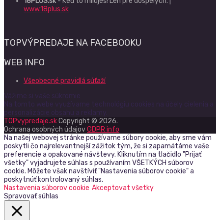
18PLUS.sk
- Keď to miluješ! Len pre dospelých. |
www.18plus.sk
TOPVÝPREDAJE NA FACEBOOKU
WEB INFO
Všeobecné pravidlá súťaží
Vážime si vaše súkromie
Na tomto webe využívame technológiu cookies na účely cielenia a
personalizácie obsahu a reklamy.
TOPvypredaje.sk
Copyright © 2026.
Ochrana osobných údajov
GDPR info
Na našej webovej stránke používame súbory cookie, aby sme vám
poskytli čo najrelevantnejší zážitok tým, že si zapamätáme vaše
preferencie a opakované návštevy. Kliknutím na tlačidlo "Prijať
všetky" vyjadrujete súhlas s používaním VŠETKÝCH súborov
cookie. Môžete však navštíviť "Nastavenia súborov cookie" a
poskytnúť kontrolovaný súhlas.
Nastavenia súborov cookie
Akceptovat všetky
Spravovať súhlas